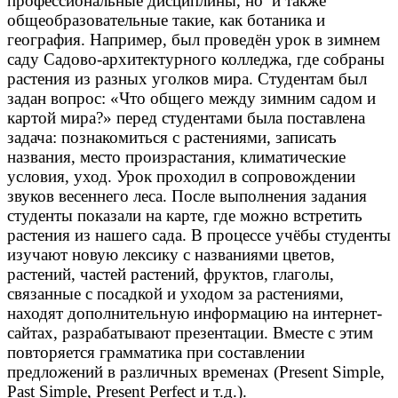
профессиональные дисциплины, но и также
общеобразовательные такие, как ботаника и
география. Например, был проведён урок в зимнем
саду Садово-архитектурного колледжа, где собраны
растения из разных уголков мира. Студентам был
задан вопрос: «Что общего между зимним садом и
картой мира?» перед студентами была поставлена
задача: познакомиться с растениями, записать
названия, место произрастания, климатические
условия, уход. Урок проходил в сопровождении
звуков весеннего леса. После выполнения задания
студенты показали на карте, где можно встретить
растения из нашего сада. В процессе учёбы студенты
изучают новую лексику с названиями цветов,
растений, частей растений, фруктов, глаголы,
связанные с посадкой и уходом за растениями,
находят дополнительную информацию на интернет-
сайтах, разрабатывают презентации. Вместе с этим
повторяется грамматика при составлении
предложений в различных временах (Present Simple,
Past Simple, Present Perfect и т.д.).