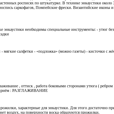
настенных росписях по штукатурке. В технике энкаустики около
оспись саркофагов, Помпейские фрески. Византийские иконы и 
 энкаустики необходимы специальные инструменты: - утюг без д
садки
н - мягкие салфетки - «подложка» (можно газеты) - кисточки с 
живание , оттиск , работа боковыми сторонами утюга ( ребром 
ый приём : РАЗГЛАЖИВАНИЕ
жилки, характерные для энкаустики. Для этого достаточно при
нет воздух, на поверхности воска образуются прожилки.