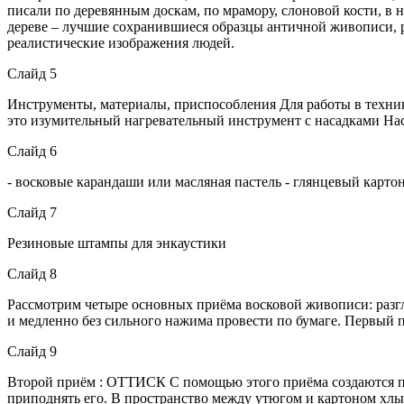
писали по деревянным доскам, по мрамору, слоновой кости, в 
дереве – лучшие сохранившиеся образцы античной живописи, р
реалистические изображения людей.
Слайд 5
Инструменты, материалы, приспособления Для работы в технике
это изумительный нагревательный инструмент с насадками На
Слайд 6
- восковые карандаши или масляная пастель - глянцевый карто
Слайд 7
Резиновые штампы для энкаустики
Слайд 8
Рассмотрим четыре основных приёма восковой живописи: разгла
и медленно без сильного нажима провести по бумаге. Перв
Слайд 9
Второй приём : ОТТИСК С помощью этого приёма создаются про
приподнять его. В пространство между утюгом и картоном хлы