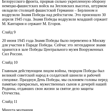
Белорусского фронта, прорвав сильно укрепленную оборону
немецко-фашистских войск на Зееловских высотах, штурмом
овладели столицей фашистской Германии – Берлином и
водрузили Знамя Победы над рейхстагом. Это произошло 30
апреля 1945 года. Знамя Победы водрузили младший сержант
М. Кантария и сержант М. Егоров.
Слайд 9
20 июня 1945 года Знамя Победы было перевезено в Москву
для участия в Параде Победы. Сейчас это легендарное знамя
хранится в зале Победы Центрального музея Вооруженных
Сил России.
Слайд 10
Главным действующим лицом войны, творцом Победы был
великий советский народ в солдатской шинели и рабочей
спецовке. Празднуя День Победы, мы склоняем головы перед
памятью прекрасных, мужественных сынов и дочерей нашей
Родины, отдавших свои жизни за святое дело защиты
Отечества.
Слайд 11
Минута молчания