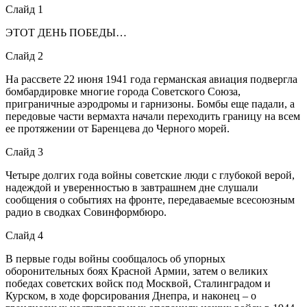
Слайд 1
ЭТОТ ДЕНЬ ПОБЕДЫ…
Слайд 2
На рассвете 22 июня 1941 года германская авиация подвергла
бомбардировке многие города Советского Союза,
приграничные аэродромы и гарнизоны. Бомбы еще падали, а
передовые части вермахта начали переходить границу на всем
ее протяжении от Баренцева до Черного морей.
Слайд 3
Четыре долгих года войны советские люди с глубокой верой,
надеждой и уверенностью в завтрашнем дне слушали
сообщения о событиях на фронте, передаваемые всесоюзным
радио в сводках Совинформбюро.
Слайд 4
В первые годы войны сообщалось об упорных
оборонительных боях Красной Армии, затем о великих
победах советских войск под Москвой, Сталинградом и
Курском, в ходе форсирования Днепра, и наконец – о