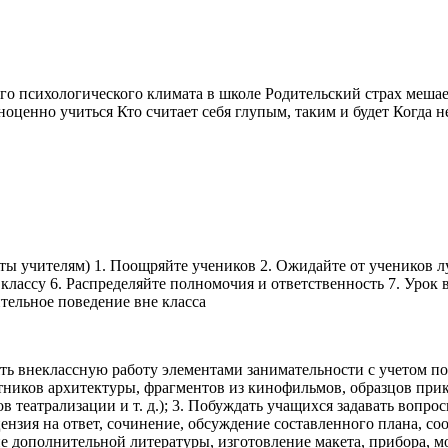
ого психологического климата в школе Родительский страх меша
енно учиться Кто считает себя глупым, таким и будет Когда не
ы учителям) 1. Поощряйте учеников 2. Ожидайте от учеников лу
 классу 6. Распределяйте полномочия и ответственность 7. Урок
ительное поведение вне класса
ь внеклассную работу элементами занимательности с учетом пос
мятников архитектуры, фрагментов из кинофильмов, образцов пр
 театрализации и т. д.); 3. Побуждать учащихся задавать вопро
ензия на ответ, сочинение, обсуждение составленного плана, со
 дополнительной литературы, изготовление макета, прибора, мо