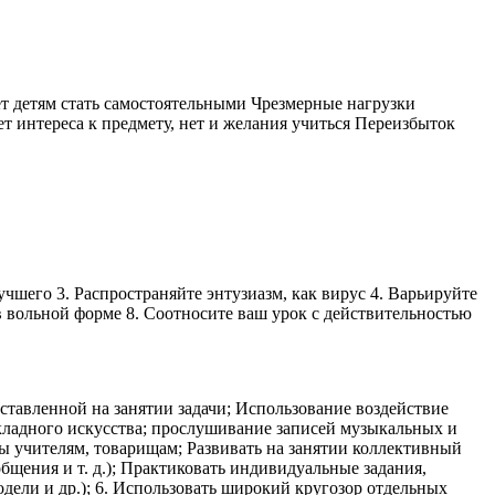
ет детям стать самостоятельными Чрезмерные нагрузки
т интереса к предмету, нет и желания учиться Переизбыток
чшего 3. Распространяйте энтузиазм, как вирус 4. Варьируйте
 в вольной форме 8. Соотносите ваш урок с действительностью
тавленной на занятии задачи; Использование воздействие
икладного искусства; прослушивание записей музыкальных и
сы учителям, товарищам; Развивать на занятии коллективный
общения и т. д.); Практиковать индивидуальные задания,
дели и др.); 6. Использовать широкий кругозор отдельных