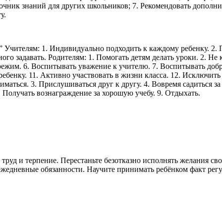
очник знаний для других школьников; 7. Рекомендовать допол
у.
 Учителям: 1. Индивидуально подходить к каждому ребенку. 2. П
ного задавать. Родителям: 1. Помогать детям делать уроки. 2. Не 
ежим. 6. Воспитывать уважение к учителю. 7. Воспитывать добро
ебенку. 11. Активно участвовать в жизни класса. 12. Исключить
иматься. 3. Прислушиваться друг к другу. 4. Вовремя садиться за
8. Получать вознаграждение за хорошую учебу. 9. Отдыхать.
руд и терпение. Перестаньте безотказно исполнять желания свое
жедневные обязанности. Научите принимать ребёнком факт регу