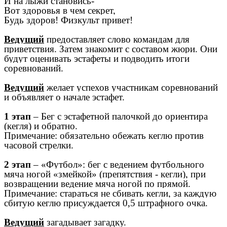
И на лыжи становись-
Вот здоровья в чем секрет,
Будь здоров! Физкульт привет!
Ведущий
предоставляет слово командам для
приветствия. Затем знакомит с составом жюри. Они
будут оценивать эстафеты и подводить итоги
соревнований.
Ведущий
желает успехов участникам соревнований
и объявляет о начале эстафет.
1 этап
– Бег с эстафетной палочкой до ориентира
(кегля) и обратно.
Примечание: обязательно обежать кеглю против
часовой стрелки.
2 этап
– «Футбол»: бег с ведением футбольного
мяча ногой «змейкой» (препятствия - кегли), при
возвращении ведение мяча ногой по прямой.
Примечание: стараться не сбивать кегли, за каждую
сбитую кеглю присуждается 0,5 штрафного очка.
Ведущий
загадывает загадку.