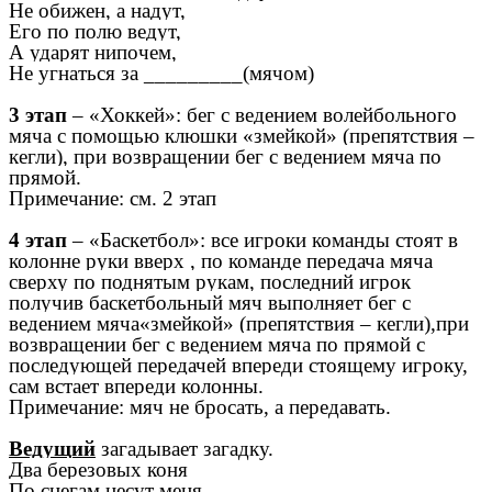
Не обижен, а надут,
Его по полю ведут,
А ударят нипочем,
Не угнаться за _________(мячом)
3 этап
– «Хоккей»: бег с ведением волейбольного
мяча с помощью клюшки «змейкой» (препятствия –
кегли), при возвращении бег с ведением мяча по
прямой.
Примечание: см. 2 этап
4 этап
– «Баскетбол»: все игроки команды стоят в
колонне руки вверх , по команде передача мяча
сверху по поднятым рукам, последний игрок
получив баскетбольный мяч выполняет бег с
ведением мяча«змейкой» (препятствия – кегли),при
возвращении бег с ведением мяча по прямой с
последующей передачей впереди стоящему игроку,
сам встает впереди колонны.
Примечание: мяч не бросать, а передавать.
Ведущий
загадывает загадку.
Два березовых коня
По снегам несут меня,