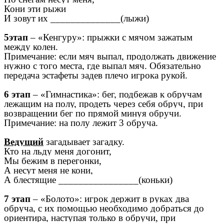
Кони эти рыжи
И зовут их ______________(лыжи)
5этап
– «Кенгуру»: прыжки с мячом зажатым
между колен.
Примечание: если мяч выпал, продолжать движение
нужно с того места, где выпал мяч. Обязательно
передача эстафеты задев плечо игрока рукой.
6 этап
– «Гимнастика»: бег, подбежав к обручам
лежащим на полу, продеть через себя обруч, при
возвращении бег по прямой минуя обручи.
Примечание: на полу лежит 3 обруча.
Ведущий
загадывает загадку.
Кто на льду меня догонит,
Мы бежим в перегонки,
А несут меня не кони,
А блестящие ________________(коньки)
7 этап
– «Болото»: игрок держит в руках два
обруча, с их помощью необходимо добраться до
ориентира, наступая только в обручи, при