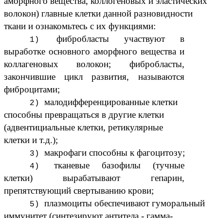
аморфного вещества, коллогеновых и эластических
волокон) главные клетки данной разновидности
ткани и ознакомьтесь с их функциями:
фибробласты участвуют в
выработке основного аморфного вещества и
коллагеновых волокон; фибробласты,
закончившие цикл развития, называются
фиброцитами;
малодифференцированные клетки
способны превращаться в другие клетки
(адвентициальные клетки, ретикулярные
клетки и т.д.);
макрофаги способны к фагоцитозу;
тканевые базофилы (тучные
клетки) вырабатывают гепарин,
препятствующий свертыванию крови;
плазмоциты обеспечивают гуморальный
иммунитет (синтезируют антитела - гамма-