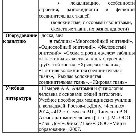
локализацию, особенности
строения, разновидности и функции
соединительных тканей
(волокнистые, с особыми свойствами,
скелетные ткани, их разновидности)
Оборудование
доска, мел
к занятию
■ таблицы «Многослойный эпителий»,
«Однослойный эпителий», «Железистый
эпителий», «Схема строения желез» таблицы
«Пластинчатая костная ткань. Строение
трубчатой кости», «Хрящевые ткани»,
«Плотная волокнистая соединительная
ткань», «Рыхлая волокнистая
соединительная ткань», «Жировая ткань»
Учебная
Швырев А.А. Анатомия и физиология
человека с основами общей патологии.
литература
Учебное пособие для медицинских училищ
и колледжей. Ростов-на-Дону. «Феникс»,
2014, - 412 с. Самусев Р.П., Липченко В.Я.
Атлас анатомии человека [Текст]. М.: ООО
«Изд. Дом «Оникс 21 век»: ООО «Мир и
образование», 2007.