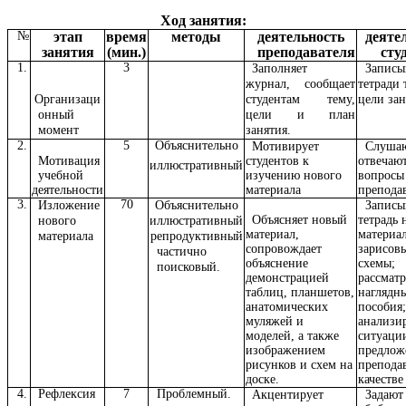
Ход занятия:
№
этап
время
методы
деятельность
деяте
занятия
(мин.)
преподавателя
сту
1.
3
Заполняет
Записы
журнал, сообщает
тетради 
Организаци
студентам тему,
цели зан
онный
цели и план
момент
занятия.
2.
5
Объяснительно
Мотивирует
Слушаю
Мотивация
студентов к
отвечают
иллюстративный
учебной
изучению нового
вопросы
деятельности
материала
препода
3.
70
Изложение
Объяснительно
Записы
Объясняет новый
тетрадь
нового
иллюстративный
материал,
материал
материала
репродуктивный
сопровождает
зарисов
частично
объяснение
схемы;
поисковый.
демонстрацией
рассмат
таблиц, планшетов,
наглядн
анатомических
пособия;
муляжей и
анализи
моделей, а также
ситуаци
изображением
предлож
рисунков и схем на
препода
доске.
качестве
4.
Рефлексия
7
Проблемный.
Акцентирует
Задают