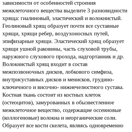
зависимости от особенностей строения
межклеточного вещества выделите 3 разновидности
хряща: гиалиновый, эластический и волокнистый.
Геолиновый хрящ образует почти все суставные
хрящи, хрящи ребер, воздухоносных путей,
эпифизарные хрящи. Эластический хрящ образует
хрящи ушной раковины, часть слуховой трубы,
наружного слухового прохода, надгортанник и др.
Волокнистый хрящ входит в состав
межпозвоночных дисков, лобкового симфиза,
внутрисуставных дисков и менисков, грудино-
ключичного и височно- нижнечелюстного сустава.
Костная ткань состоит из костных клеток
(остеоцитов), замурованных в обызвестленное
межклеточное вещество, содержащие оссеиновые
(коллогеновые) волокна и неорганические соли.
Образует все кости скелета, являясь одновременно