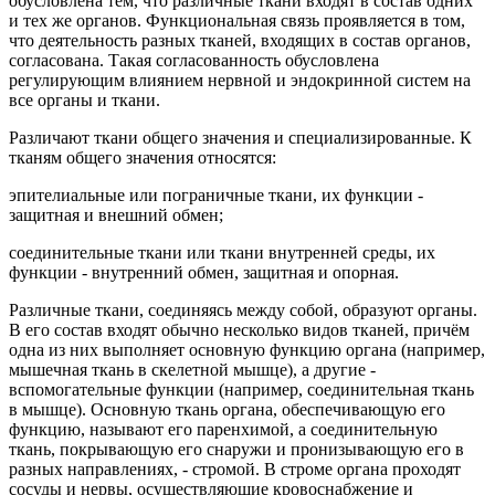
обусловлена тем, что различные ткани входят в состав одних
и тех же органов. Функциональная связь проявляется в том,
что деятельность разных тканей, входящих в состав органов,
согласована. Такая согласованность обусловлена
регулирующим влиянием нервной и эндокринной систем на
все органы и ткани.
Различают ткани общего значения и специализированные. К
тканям общего значения относятся:
эпителиальные или пограничные ткани, их функции -
защитная и внешний обмен;
соединительные ткани или ткани внутренней среды, их
функции - внутренний обмен, защитная и опорная.
Различные ткани, соединяясь между собой, образуют органы.
В его состав входят обычно несколько видов тканей, причём
одна из них выполняет основную функцию органа (например,
мышечная ткань в скелетной мышце), а другие -
вспомогательные функции (например, соединительная ткань
в мышце). Основную ткань органа, обеспечивающую его
функцию, называют его паренхимой, а соединительную
ткань, покрывающую его снаружи и пронизывающую его в
разных направлениях, - стромой. В строме органа проходят
сосуды и нервы, осуществляющие кровоснабжение и