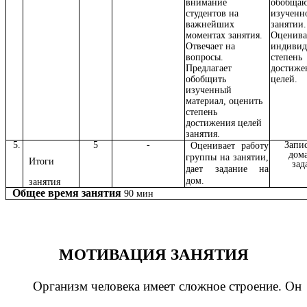
внимание
обобща
студентов на
изученн
важнейших
занятии.
моментах занятия.
Оценив
Отвечает на
индивид
вопросы.
степень
Предлагает
достиже
обобщить
целей.
изученный
материал, оценить
степень
достижения целей
занятия.
5.
5
-
Запи
Оценивает работу
дом
группы на занятии,
Итоги
зад
дает задание на
дом.
занятия
Общее время занятия
90 мин
МОТИВАЦИЯ ЗАНЯТИЯ
Организм человека имеет сложное строение. Он