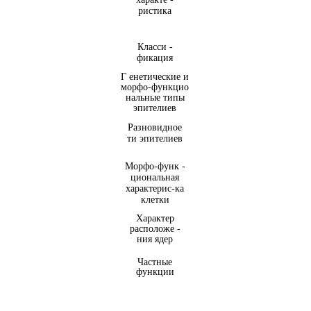
ристика
Класси -
фикация
Г енетические и
морфо-функцио
нальные типы
эпителиев
Разновидное
ти эпителиев
Морфо-функ -
циональная
характерис-ка
клетки
Характер
расположе -
ния ядер
Частные
функции