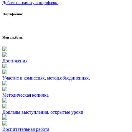
Добавить грамоту в портфолио
Портфолио:
Мои альбомы
Достижения
Участие в комиссиях, метод.объединениях,
Методическая копилка
Доклады,выступления, открытые уроки
Воспитательная работа