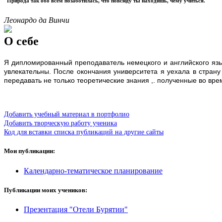
"Природа так обо всем позаботилась, что повсюду ты находишь, чему учиться."
Леонардо да Винчи
О себе
Я дипломированный преподаватель немецкого и английского яз
увлекательны. После окончания университета я уехала в страну
передавать не только теоретические знания ,. полученные во вр
Добавить учебный материал в портфолио
Добавить творческую работу ученика
Код для вставки списка публикаций на другие сайты
Мои публикации:
Календарно-тематическое планирование
Публикации моих учеников:
Презентация "Отели Бурятии"