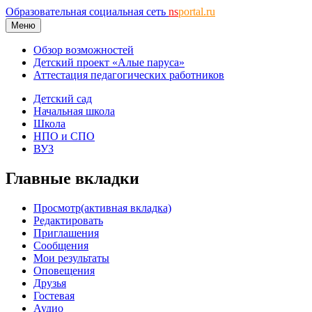
Образовательная социальная сеть
ns
portal.ru
Меню
Обзор возможностей
Детский проект «Алые паруса»
Аттестация педагогических работников
Детский сад
Начальная школа
Школа
НПО и СПО
ВУЗ
Главные вкладки
Просмотр
(активная вкладка)
Редактировать
Приглашения
Сообщения
Мои результаты
Оповещения
Друзья
Гостевая
Аудио