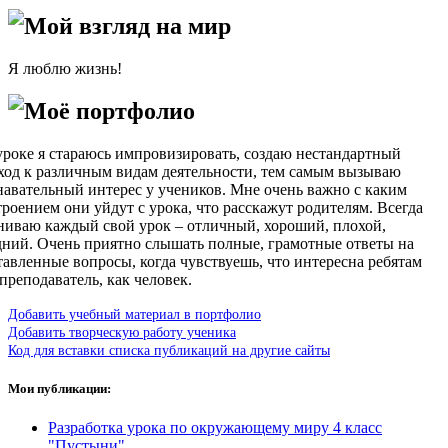
Мой взгляд на мир
Я люблю жизнь!
Моё портфолио
уроке я стараюсь импровизировать, создаю нестандартный
ход к различным видам деятельности, тем самым вызываю
навательный интерес у учеников. Мне очень важно с каким
троением они уйдут с урока, что расскажут родителям. Всегда
ниваю каждый свой урок – отличный, хороший, плохой,
дний. Очень приятно слышать полные, грамотные ответы на
тавленные вопросы, когда чувствуешь, что интересна ребятам
 преподаватель, как человек.
Добавить учебный материал в портфолио
Добавить творческую работу ученика
Код для вставки списка публикаций на другие сайты
Мои публикации:
Разработка урока по окружающему миру 4 класс
"Пустыни"