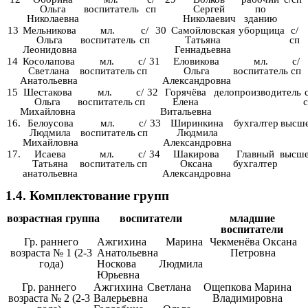
Ольга
воспитатель
сп
Сергей
по
Николаевна
Николаевич
зданию
13
Мельникова
мл.
с/
30
Самойловская
уборщица
с/
Ольга
воспитатель
сп
Татьяна
сп
Леонидовна
Геннадьевна
14
Косолапова
мл.
с/
31
Еловикова
мл.
с/
Светлана
воспитатель
сп
Ольга
воспитатель
сп
Анатольевна
Александровна
15
Шестакова
мл.
с/
32
Горячёва
делопроизводитель
с
Ольга
воспитатель
сп
Елена
с
Михайловна
Витальевна
16.
Белоусова
мл.
с/
33
Ширинкина
бухгалтер
высш
Людмила
воспитатель
сп
Людмила
Михайловна
Александровна
17.
Исаева
мл.
с/
34
Шакирова
Главный
высш
Татьяна
воспитатель
сп
Оксана
бухгалтер
анатольевна
Александровна
1.4. Комплектование групп
возрастная группа
воспитатели
младшие
воспитатели
Гр. раннего
Ажгихина Марина
Чекменёва Оксана
возраста № 1 (2-3
Анатольевна
Петровна
года)
Носкова Людмила
Юрьевна
Гр. раннего
Ажгихина Светлана
Ощепкова Марина
возраста № 2 (2-3
Валерьевна
Владимировна