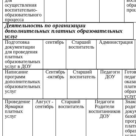
для
восп
осуществления
обра
воспитательно-
про
образовательного
процесса
Деятельность по организации
дополнительных платных образовательных
услуг
Подготовка
сентябрь
Старший
Администрация
документации
воспитатель
для проведения
платных
образовательных
услуг в ДОУ
Написание
Сентябрь
Старший
Педагоги
Гото
программ
-октябрь
воспитатель
ДОУ
педаг
дополнительных
оказ
образовательных
плат
услуг
обра
услу
Проведение
Август -
Старший
Педагоги
Знак
Ярмарки
сентябрь
воспитатель
Родители
роди
платных
воспитанников
доку
услуг
ДОУ
базо
прог
плат
обра
услу