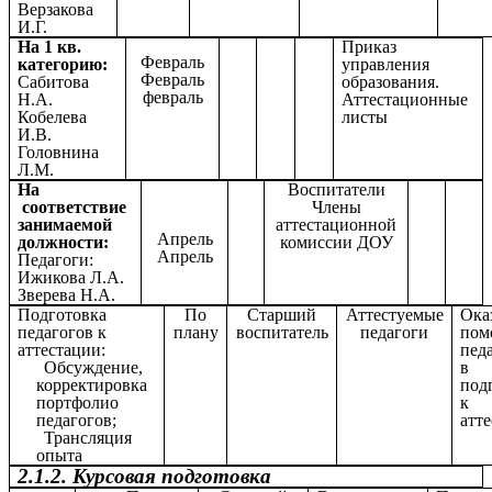
Верзакова
И.Г.
На 1 кв.
Приказ
Февраль
категорию:
управления
Февраль
Сабитова
образования.
февраль
Н.А.
Аттестационные
Кобелева
листы
И.В.
Головнина
Л.М.
На
Воспитатели
соответствие
Члены
занимаемой
аттестационной
Апрель
должности:
комиссии ДОУ
Апрель
Педагоги:
Ижикова Л.А.
Зверева Н.А.
Подготовка
По
Старший
Аттестуемые
Ока
педагогов к
плану
воспитатель
педагоги
пом
аттестации:
пед
Обсуждение,
в
корректировка
под
портфолио
к
педагогов;
атт
Трансляция
опыта
2.1.2. Курсовая подготовка