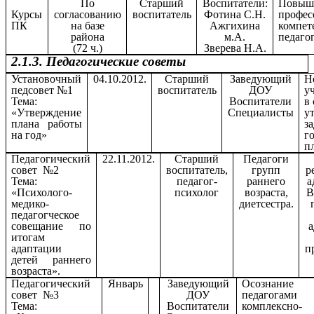
По
Старший
Воспитатели:
Повыш
Курсы
согласованию
воспитатель
Фотина С.Н.
профес
ПК
на базе
Ажгихина
компет
района
м.А.
педаго
(72 ч.)
Зверева Н.А.
2.1.3. Педагогические советы
Установочный
04.10.2012.
Старший
Заведующий
Н
педсовет №1
воспитатель
ДОУ
у
Тема:
Воспитатели
в
«Утверждение
Специалисты
у
плана работы
з
на год»
г
п
Педагогический
22.11.2012.
Старший
Педагоги
совет №2
воспитатель,
групп
р
Тема:
педагог-
раннего
а
«Психолого-
психолог
возраста,
В
медико-
диетсестра.
педагогческое
совещание по
а
итогам
адаптации
п
детей раннего
возраста».
Педагогический
Январь
Заведующий
Осознание
совет №3
ДОУ
педагогами
Тема:
Воспитатели
комплексно-