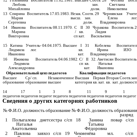
12
Головнина
Воспитатель
11.02.1981.
Высшее
Соотв.
28
Фотина
Восп
Любовь
зан.
Светлана
Михайловна
долж.
Николаевна
13
Спирина
Воспитатель
17.05.1983.
Незак.
Соотв.
29
Чернявская
Учите
Мария
высш.
зан.
Елена
лог.
Сергеевна
долж.
Владимировна
14
Иванова
Воспитатель
08.11.1970.
С
II
30
Чуракова
Воспитатель
2
Марина
/
кв.
Лидия
Викторовна
сп
кат.
Васильевна
15
Катина
Учитель-
04.04.1975.
Высшее
I
31
Кобелева
Воспитател
Людмила
лог.
кв.
Ирина
ИЗО
Ивановна
кат.
Владимировна
16
Ижикова
Воспитатель
04.06.1982.
С/
II
32.
Аветисян
Воспитатель
Людмила
сп
кв.
Наталья
Александровна
кат
.
Ивановна
Образовательный ценз педагогов
Квалификация педагогов
Высшее
Ср/ сп.
Незаконченное
Высшая
Первая
Вторая
Соотв.за
образование
образование
высшее
категория
кв. кат.
кв. кат.
должност
14
17
1
3
8
11
9
1
педагогов
педагогов
педагог
педагога
педагогов
педагогов
педагогов
педагог
Сведения о других категориях работников
№
Ф.И.О.
должность
образование
№
Ф.И.О.
должность
образовани
разряд
1
Полыгалова
диетсестра
с/сп
18
Занина
повар
с/сп
Наталья
Татьяна
Анатольевна
Фёдоровна
2
Павлова
завхоз
с/сп
19
Чекменёва
мл.
с/сп