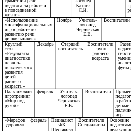
грамотной речи
логопед
п
педагога на работе и
Катина
г
в повседневной
Л.И.
р
жизни»
«Использование
Ноябрь
Учитель-
Воспитатели
многофункциональных
логопед
игр в работе по
Чернявская
развитию речи
Е.В.
дошкольников»
Круглый
Декабрь
Старший
Воспитатели
Разви
стол
воспитатель
групп
педаг
«Результаты
раннего
гност
диагностики
возраста
умени
нервно-
анали
психического
функц
развития
детей
раннего
возраста »
Пальчиковый
февраль
Учитель-
Воспитатели
Примен
игротренинг
логопед
педаго
«Мир под
Чернявская
в работ
рукой»
Е.В.
детьми
пальчи
игр
«Марафон
февраль
Пециалист
Воспитатели
Освоение
здоровья»
ФК
Специалисты
педагогам
Шестакова
релаксаци