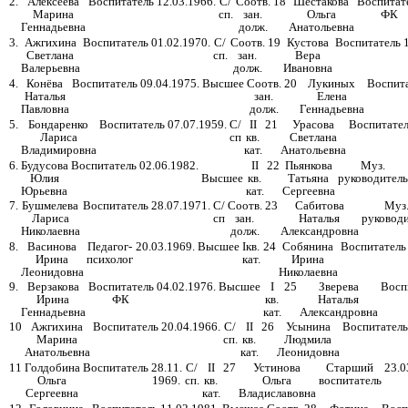
2.
Алексеева
Воспитатель
12.03.1966.
С/
Соотв.
18
Шестакова
Воспитат
Марина
сп.
зан.
Ольга
ФК
Геннадьевна
долж.
Анатольевна
3.
Ажгихина
Воспитатель
01.02.1970.
С/
Соотв.
19
Кустова
Воспитатель
Светлана
сп.
зан.
Вера
Валерьевна
долж.
Ивановна
4.
Конёва
Воспитатель
09.04.1975.
Высшее
Соотв.
20
Лукиных
Воспит
Наталья
зан.
Елена
Павловна
долж.
Геннадьевна
5.
Бондаренко
Воспитатель
07.07.1959.
С/
II
21
Урасова
Воспитател
Лариса
сп
кв.
Светлана
Владимировна
кат.
Анатольевна
6.
Будусова
Воспитатель
02.06.1982.
II
22
Пьянкова
Муз.
Юлия
кв.
Татьяна
руководитель
Высшее
Юрьевна
кат.
Сергеевна
7.
Бушмелева
Воспитатель
28.07.1971.
С/
Соотв.
23
Сабитова
Муз
Лариса
сп
зан.
Наталья
руководи
Николаевна
долж.
Александровна
8.
Васинова
Педагог-
20.03.1969.
Высшее
Iкв.
24
Собянина
Воспитатель
Ирина
психолог
кат.
Ирина
Леонидовна
Николаевна
9.
Верзакова
Воспитатель
04.02.1976.
Высшее
I
25
Зверева
Восп
Ирина
ФК
кв.
Наталья
Геннадьевна
кат.
Александровна
10
Ажгихина
Воспитатель
20.04.1966.
С/
II
26
Усынина
Воспитатель
Марина
сп.
кв.
Людмила
Анатольевна
кат.
Леонидовна
11
Голдобина
Воспитатель
28.11.
С/
II
27
Устинова
Старший
23.0
Ольга
1969.
сп.
кв.
Ольга
воспитатель
Сергеевна
кат.
Владиславовна