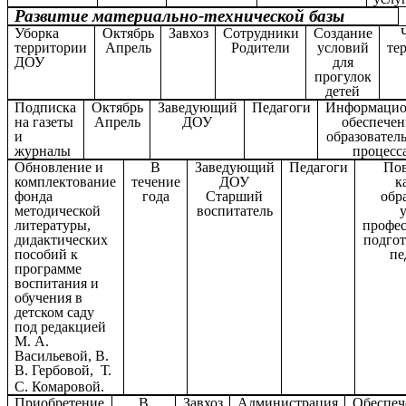
Развитие материально-технической базы
Уборка
Октябрь
Завхоз
Сотрудники
Создание
территории
Апрель
Родители
условий
те
ДОУ
для
прогулок
детей
Подписка
Октябрь
Заведующий
Педагоги
Информацио
на газеты
Апрель
ДОУ
обеспечен
и
образовател
журналы
процесс
Обновление и
В
Заведующий
Педагоги
По
комплектование
течение
ДОУ
к
фонда
года
Старший
обр
методической
воспитатель
литературы,
профе
дидактических
подго
пособий к
пе
программе
воспитания и
обучения в
детском саду
под редакцией
М. А.
Васильевой, В.
В. Гербовой, Т.
С. Комаровой.
Приобретение
В
Завхоз
Администрация
Обеспеч