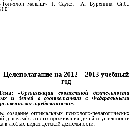
«Топ-хлоп малыш» Т. Сауко, А. Буренина, Спб.,
2001
Целеполагание на 2012 – 2013 учебный
год
ма:
«Организация совместной деятельности
слых и детей в соответствии с Федеральными
арственными требованиями».
ь:
создание оптимальных психолого-педагогических
ий для комфортного проживания детей и успешности
ка в любых видах детской деятельности.