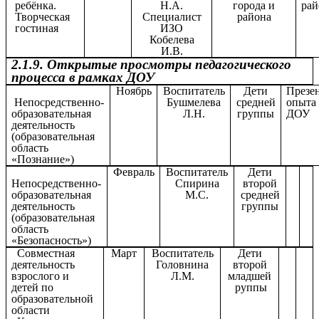
ребёнка.
Н.А.
города и
рай
Творческая
Специалист
района
гостиная
ИЗО
Кобелева
И.В.
2.1.9. Открытые просмотры педагогического
процесса в рамках ДОУ
Ноябрь
Воспитатель
Дети
Презе
Непосредственно-
Бушмелева
средней
опыта
образовательная
Л.Н.
группы
ДОУ
деятельность
(образовательная
область
«Познание»)
Февраль
Воспитатель
Дети
Непосредственно-
Спирина
второй
образовательная
М.С.
средней
деятельность
группы
(образовательная
область
«Безопасность»)
Совместная
Март
Воспитатель
Дети
деятельность
Головнина
второй
взрослого и
Л.М.
младшей
детей по
руппы
образовательной
области