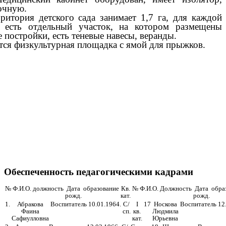
очную.
ория детского сада занимает 1,7 га, для каждой
 есть отдельный участок, на котором размещены
 постройки, есть теневые навесы, веранды.
я физкультурная площадка с ямой для прыжков.
Обеспеченность педагогическими кадрами
№
Ф.И.О.
должность
Дата
образование
Кв.
№
Ф.И.О.
Должность
Дата
обра
рожд.
кат.
рожд.
1.
Абракова
Воспитатель
10.01.1964.
С/
I
17
Носкова
Воспитатель
12
Фаина
сп.
кв.
Людмила
Сафиулловна
кат.
Юрьевна