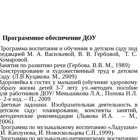
Программное обеспечение ДОУ
Программа воспитания и обучения в детском саду под
редакцией М. А. Васильевой, В. В. Гербовой, Т. С.
Комаровой.
Занятия по развитию речи (Гербова. В.В. М., 1989)
Конструирование и художественный труд в детском
саду. (Л.В.Куцакова. М., 2009)
Здоровейка в гостях у малышей (обучение здоровому
образу жизни детей 3-7 лет): уч.-методич. пособие
для работников ДОУ/ Меньшикова Л.А., Попова Н.Л.
– 2-е изд. – П., 2009
Цветные ладошки. Изобразительная деятельность в
детском саду: планирование, конспекты занятий,
методические рекомендации (Лыкова И.А. – М.,
2006).
Программа по музыкальному воспитанию «Ладушки»
(И. Каплунова, И. Новоскольцева С.П.,1999).
Программа по музыкально-ритмическому воспитанию