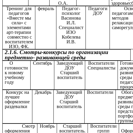
О.А.
здоровьес
Тренинг для
февраль
Педагог-
Педагоги
Освое
педагогов
психолог
ДОУ
педагога
«Вместе мы
Васинова
методов
сила» с
И.Л.
релакса
элементами
Специалист
саморегул
арт-терапии
ИЗО
совместно с
Кобелева
воспитателем
И.В.
ИЗО, ФК.
2.1.6. Смотры-конкурсы по организации
предметно- развивающей среды
О
Сентябрь
Заведующий
Воспитатели
Готов
готовности
ДОУ
Специалисты
докум
к новому
Старший
разви
учебному
воспитатель
среды
году
педаг
проце
Конкурс на
Декабрь
Заведующий
Воспитатели
Обога
лучшее
ДОУ
предме
оформление
Старший
развив
раздевалки
воспитатель
среды 
предст
портфо
групп
Смотр
Ноябрь
Старший
Воспитатели
оформления
воспитатель.
групп
Офор