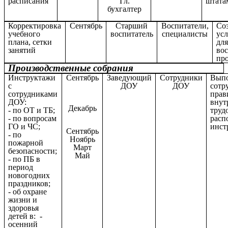
расписания
Гл.
штата
бухгалтер
Корректировка
Сентябрь
Старший
Воспитатели,
Со
учебного
воспитатель
специалисты
ус
плана, сетки
для
занятий
во
пр
Производственные собрания
Инструктажи
Сентябрь
Заведующий
Сотрудники
Вып
с
ДОУ
ДОУ
сотр
сотрудниками
прав
ДОУ:
внут
Декабрь
- по ОТ и ТБ;
труд
- по вопросам
расп
ГО и ЧС;
инст
Сентябрь
- по
Ноябрь
пожарной
Март
безопасности;
Май
- по ПБ в
период
новогодних
праздников;
- об охране
жизни и
здоровья
детей в: -
осенний