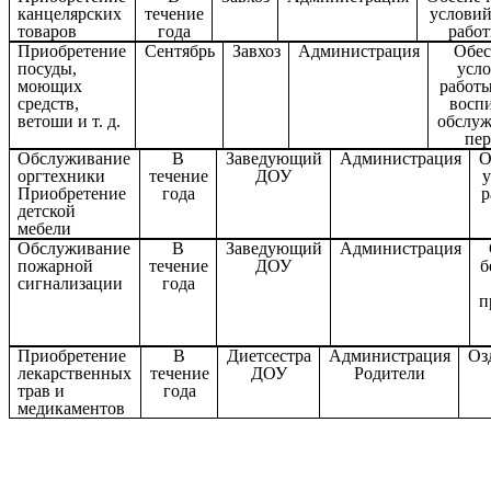
канцелярских
течение
условий
товаров
года
рабо
Приобретение
Сентябрь
Завхоз
Администрация
Обес
посуды,
усло
моющих
работ
средств,
воспи
ветоши и т. д.
обслу
пер
Обслуживание
В
Заведующий
Администрация
О
оргтехники
течение
ДОУ
у
Приобретение
года
р
детской
мебели
Обслуживание
В
Заведующий
Администрация
пожарной
течение
ДОУ
б
сигнализации
года
п
Приобретение
В
Диетсестра
Администрация
Оз
лекарственных
течение
ДОУ
Родители
трав и
года
медикаментов