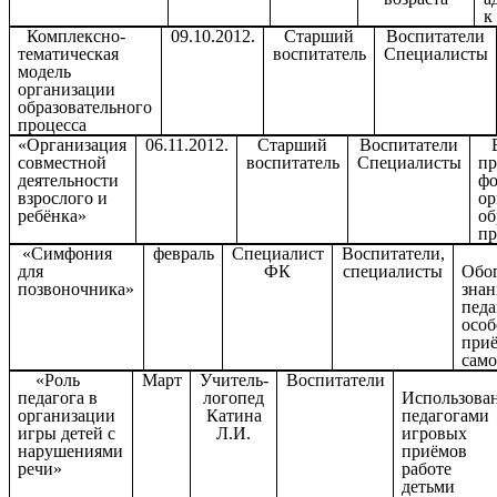
к
Комплексно-
09.10.2012.
Старший
Воспитатели
тематическая
воспитатель
Специалисты
модель
организации
образовательного
процесса
«Организация
06.11.2012.
Старший
Воспитатели
В
совместной
воспитатель
Специалисты
пр
деятельности
ф
взрослого и
ор
ребёнка»
об
пр
«Симфония
февраль
Специалист
Воспитатели,
для
ФК
специалисты
Обо
позвоночника»
зна
педа
особ
при
сам
«Роль
Март
Учитель-
Воспитатели
педагога в
логопед
Использова
организации
Катина
педагогами
игры детей с
Л.И.
игровых
нарушениями
приёмов
речи»
работе
детьми