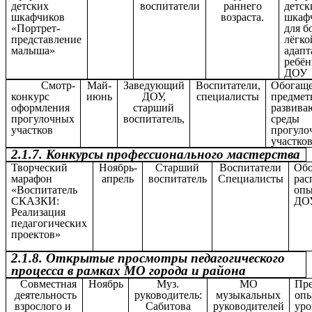
детских
воспитатели
раннего
детск
шкафчиков
возраста.
шкаф
«Портрет-
для б
представление
лёгко
малыша»
адап
ребён
ДОУ
Смотр-
Май-
Заведующий
Воспитатели,
Обогащ
конкурс
июнь
ДОУ,
специалисты
предмет
оформления
старший
развив
прогулочных
воспитатель,
среды
участков
прогуло
участко
2.1.7. Конкурсы профессионального мастерства
Творческий
Ноябрь-
Старший
Воспитатели
Обо
марафон
апрель
воспитатель
Специалисты
рас
«Воспитатель
опы
СКАЗКИ:
ДО
Реализация
педагогических
проектов»
2.1.8. Открытые просмотры педагогического
процесса в рамках МО города и района
Совместная
Ноябрь
Муз.
МО
Пре
деятельность
руководитель:
музыкальных
опы
взрослого и
Сабитова
руководителей
уро