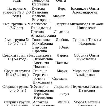
года)
Голдобина Ольга
Сергеевна
Гр. раннего
Кустова Вера
Еловикова Ольга
возраста № 3 (2-3
Ивановна
Александровна
года)
Иванова Марина
Викторовна
2 мл. группа № 9
Алексеева Марина
Михайлова Снежана
(6-7 лет)
Геннадьевна
Николаевна
Ижикова Людмила
Александровна
2 мл. группа №
Головнина Любовь
Лукиных Татьяна
10 (6-7 лет)
Михайловна
Фёдоровна
Будусова Юлия
Юрьевна
Средняя группа №
Бушмелева Лариса
Оборина Ольга
11 (3-4 года)
Николаевна
Николаевна
Аветисян Наталья
Ивановна
Средняя группа
Спирина Мария
Миронова Юлия
№ 4 (3-4 года)
Сергеевна
Альбертовна
Фотина Светлана
Николаевна
Старшая группа №
Усынина Людмила
Пермякова Татьяна
5 (5-6 лет)
Леонидовна
Ивановна
Чуракова Лидия
Васильевна
Старшая группа
Абракова Филия
Мороз Светлана
№ 6 (5-6 лет)
Сафиулловна
Алексеевна