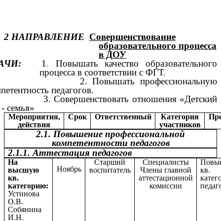
2 НАПРАВЛЕНИЕ
Совершенствование
образовательного процесса
в ДОУ
ДАЧИ:
1
.
Повышать качество образовательного
процесса в соответствии с ФГТ.
. Повышать профессиональную
петентность педагогов.
 Совершенствовать отношения «Детский
 - семья»
Мероприятия,
Срок
Ответственный
Категория
Пр
действия
участников
2.1. Повышение профессиональной
компетентности педагогов
2.1.1. Аттестация педагогов
На
Старший
Специалисты
Повы
Ноябрь
высшую
воспитатель
Члены главной
кв.
кв.
аттестационной
катег
категорию:
комиссии
педаг
Устинова
О.В.
Собянина
И.Н.