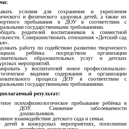
чи:
давать условия для сохранения и укрепления
ического и физического здоровья детей, а также их
фортного пребывания в ДОУ в соответствии с
ральными государственными требованиями.
общать родителей воспитанников к совместной
ельности. Совершенствовать отношения «Детский сад
ья».
олжать работу по содействию развитию творческого
енциала ребёнка посредством организации
олнительных образовательных услуг и детских
урсных мероприятий.
ировать у воспитателей новое профессионально-
агогическое видение содержания и организации
азовательного процесса ДОУ в соответствии с
ральными государственными требованиями.
полагаемый результат:
тное психофизиологическое пребывание ребёнка в
ДОУ. Снижение заболеваемости
дошкольников.
вное взаимодействие детского сада и семьи.
е детей в конкурсных мероприятиях, пополнение
портфолио дошкольника.