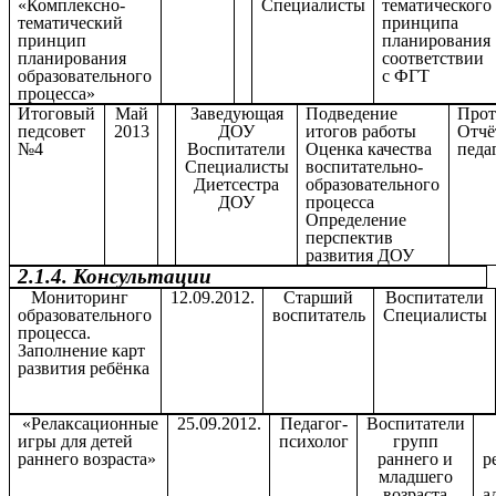
«Комплексно-
Специалисты
тематического
тематический
принципа
принцип
планирования
планирования
соответствии
образовательного
с ФГТ
процесса»
Итоговый
Май
Заведующая
Подведение
Прот
педсовет
2013
ДОУ
итогов работы
Отчё
№4
Воспитатели
Оценка качества
педа
Специалисты
воспитательно-
Диетсестра
образовательного
ДОУ
процесса
Определение
перспектив
развития ДОУ
2.1.4. Консультации
Мониторинг
12.09.2012.
Старший
Воспитатели
образовательного
воспитатель
Специалисты
процесса.
Заполнение карт
развития ребёнка
«Релаксационные
25.09.2012.
Педагог-
Воспитатели
игры для детей
психолог
групп
раннего возраста»
раннего и
р
младшего
возраста
а