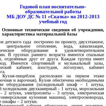
Годовой план воспитательно-
образовательной работы
МБ ДОУ ДС № 11 «Сказка» на 2012-2013
учебный год
Основные технические сведения об учреждении,
характеристика материальной базы
 детского сада построено по проекту, двухэтажное,
е, центральное отопление, вода, канализация,
ническое оборудование в удовлетворительном
нии. В группах раннего возраста имеются спальные
ы, отделённые друг от друга. Каждая группа имеет
ход. Имеются спортивный и музыкальный залы,
ческий кабинет, изостудия, логопункт, кабинет
га.
-пищеблок расположен на первом этаже
вочная и варочная). Кухня обеспечена необходимыми
ми оборудования (холодильный шкаф – 1 штука,
й холодильник двухкамерный – 1 штука, морозильная
 – 2 штуки, электроплиты – 3 штуки, электрическая
ниверсальная кухонная машина), электросковорода,
е шкафы – 2
штуки.
инский кабинет оборудован, имеет изолятор,