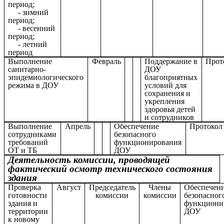
период;
- зимний
период;
- весенний
период;
- летний
период
Выполнение
Февраль
Поддержание в
Прот
санитарно-
ДОУ
эпидемиологического
благоприятных
режима в ДОУ
условий для
сохранения и
укрепления
здоровья детей
и сотрудников
Выполнение
Апрель
Обеспечение
Протокол
сотрудниками
безопасного
требований
функционирования
ОТ и ТБ
ДОУ
Деятельность комиссии, проводящей
фактический осмотр технического состояния
здания
Проверка
Август
Председатель
Члены
Обеспечен
готовности
комиссии
комиссии
безопасног
здания и
функциони
территории
ДОУ
к новому