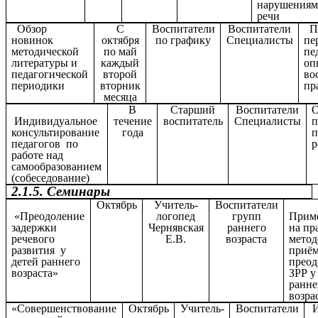
нарушения
речи
Обзор
С
Воспитатели
Воспитатели
Пр
новинок
октября
по графику
Специалисты
пе
методической
по май
пе
литературы и
каждый
оп
педагогической
второй
во
периодики
вторник
пр
месяца
В
Старший
Воспитатели
О
Индивидуальное
течение
воспитатель
Специалисты
п
консультирование
года
п
педагогов по
р
работе над
самообразованием
(собеседование)
2.1.5. Семинары
Октябрь
Учитель-
Воспитатели
«Преодоление
логопед
групп
Прим
задержки
Чернявская
раннего
на пр
речевого
Е.В.
возраста
метод
развития у
приём
детей раннего
прео
возраста»
ЗРР у
ранне
возра
«Совершенствование
Октябрь
Учитель-
Воспитатели
И