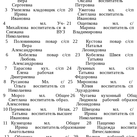
Вера
Оксана
воспитатель
Сергеевна
Петровна
3
Умпелева
кладовщик
с/сп
20
Ужегова
мл.
с/сп
Ирина
Светлана
воспитатель
Ивановна
Ивановна
4
мл.
Уч-
21
Ощепкова
мл.
с/
Михайлова
воспитатель
ся в
Марина
воспитатель
сп
Снежана
ВУЗ
Владимировна
Николаевна
5
Половинкина
повар
с/сп
22
Кустова
повар
с/сп
Вера
Наталья
Александровна
Леонидовна
6
Кобелева
повар
с/сп
23
Кобелева
Швея
с/сп
Любовь
Татьяна
Александровна
Петровна
7
Тарасова
кух.
с/сп
24
Лукиных
мл.
с/сп
Елена
рабочая
Татьяна
воспитатель
Дмитриевна
Фёдоровна
8
Русанова
Мл.
с/
25
Миронова
мл.
с/
Ольга
воспитатель
сп
Юлия
воспитатель
сп
Николаевна
Эдуардовна
9
Мороз
мл.
Общее
26
Чугаева
кухонный
Общ
Светлана
воспитатель
образ.
Людмила
рабочий
образо
Алексеевна
Леонидовна
10
Пермякова
мл.
Незак.
27
Швецова
мл.
с/
Татьяна
воспитатель
высшее
Ирина
воспитатель
сп
Ивановна
Николаевна
11
Кузнецова
мл.
Общее
28
Пащенко
мл.
Ирина
воспитатель
образование
Надежда
воспита
Анатольевна
Вячеславовна
12
Оборина
мл.
с/
29
Волков
рабочий
с/сп