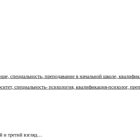
ище, специальность- преподавание в начальной школе, квалифик
ситет, специальность- психология, квалификация-психолог, пре
ой и третий взгляд…