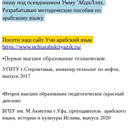
пишу под псевдонимом Умму 'АбдиЛлях. 
Разрабатываю методические пособия по 
арабскому языку 
Посети наш сайт Учи арабский язык 
https://www.uchiarabskiiyazik.ru/
•Первое высшее образование техничес
кое
УГНТУ г.Стерлитамак, инженер-технолог по нефти, 
выпуск 2017
•Второе высшее образование педагогическое (красный 
диплом)
БГПУ им. М.Акмуллы г.Уфа, преподаватель  арабского 
языка, истории и культуры Ислама, выпуск 2020