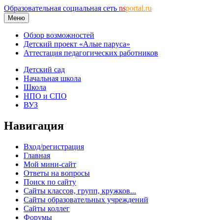
Образовательная социальная сеть
ns
portal.ru
Меню
Обзор возможностей
Детский проект «Алые паруса»
Аттестация педагогических работников
Детский сад
Начальная школа
Школа
НПО и СПО
ВУЗ
Навигация
Вход/регистрация
Главная
Мой мини-сайт
Ответы на вопросы
Поиск по сайту
Сайты классов, групп, кружков...
Сайты образовательных учреждений
Сайты коллег
Форумы