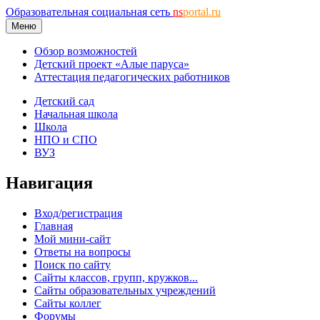
Образовательная социальная сеть
ns
portal.ru
Меню
Обзор возможностей
Детский проект «Алые паруса»
Аттестация педагогических работников
Детский сад
Начальная школа
Школа
НПО и СПО
ВУЗ
Навигация
Вход/регистрация
Главная
Мой мини-сайт
Ответы на вопросы
Поиск по сайту
Сайты классов, групп, кружков...
Сайты образовательных учреждений
Сайты коллег
Форумы