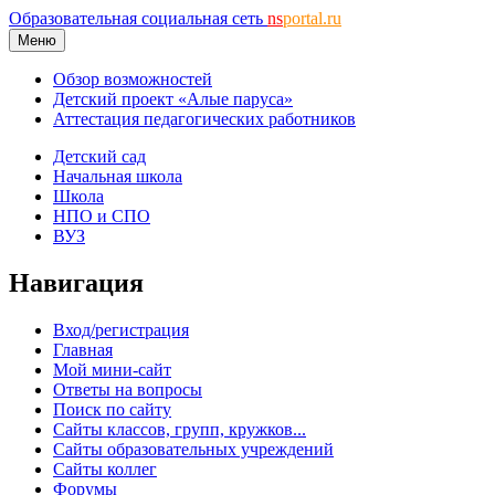
Образовательная социальная сеть
ns
portal.ru
Меню
Обзор возможностей
Детский проект «Алые паруса»
Аттестация педагогических работников
Детский сад
Начальная школа
Школа
НПО и СПО
ВУЗ
Навигация
Вход/регистрация
Главная
Мой мини-сайт
Ответы на вопросы
Поиск по сайту
Сайты классов, групп, кружков...
Сайты образовательных учреждений
Сайты коллег
Форумы