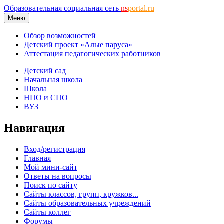
Образовательная социальная сеть
ns
portal.ru
Меню
Обзор возможностей
Детский проект «Алые паруса»
Аттестация педагогических работников
Детский сад
Начальная школа
Школа
НПО и СПО
ВУЗ
Навигация
Вход/регистрация
Главная
Мой мини-сайт
Ответы на вопросы
Поиск по сайту
Сайты классов, групп, кружков...
Сайты образовательных учреждений
Сайты коллег
Форумы