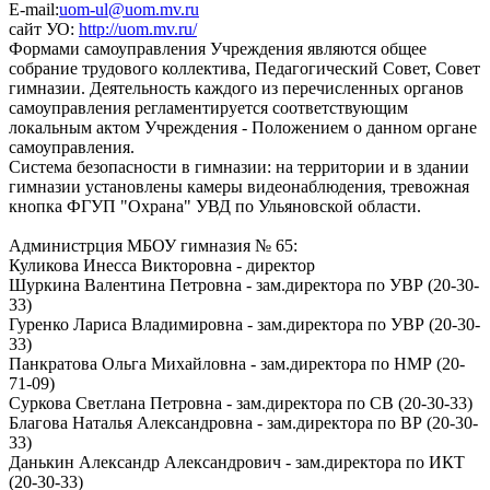
E-mail:
uom-ul@uom.mv.ru
сайт УО:
http://uom.mv.ru/
Формами самоуправления Учреждения являются общее
собрание трудового коллектива, Педагогический Совет, Совет
гимназии. Деятельность каждого из перечисленных органов
самоуправления регламентируется соответствующим
локальным актом Учреждения - Положением о данном органе
самоуправления.
Система безопасности в гимназии: на территории и в здании
гимназии установлены камеры видеонаблюдения, тревожная
кнопка ФГУП "Охрана" УВД по Ульяновской области.
Администрция МБОУ гимназия № 65:
Куликова Инесса Викторовна - директор
Шуркина Валентина Петровна - зам.директора по УВР (20-30-
33)
Гуренко Лариса Владимировна - зам.директора по УВР (20-30-
33)
Панкратова Ольга Михайловна - зам.директора по НМР (20-
71-09)
Суркова Светлана Петровна - зам.директора по СВ (20-30-33)
Благова Наталья Александровна - зам.директора по ВР (20-30-
33)
Данькин Александр Александрович - зам.директора по ИКТ
(20-30-33)