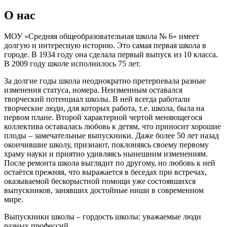
О нас
МОУ «Средняя общеобразовательная школа № 6» имеет
долгую и интересную историю. Это самая первая школа в
городе. В 1934 году она сделала первый выпуск из 10 класса.
В 2009 году школе исполнилось 75 лет.
За долгие годы школа неоднократно претерпевала разные
изменения статуса, номера. Неизменным оставался
творческий потенциал школы. В ней всегда работали
творческие люди, для которых работа, т.е. школа, была на
первом плане. Второй характерной чертой меняющегося
коллектива оставалась любовь к детям, что приносит хорошие
плоды – замечательные выпускники. Даже более 50 лет назад
окончившие школу, признают, поклоняясь своему первому
храму науки и приятно удивляясь нынешним изменениям.
После ремонта школа выглядит по другому, но любовь к ней
остаётся прежняя, что выражается в беседах при встречах,
оказываемой бескорыстной помощи уже состоявшихся
выпускников, занявших достойные ниши в современном
мире.
Выпускники школы – гордость школы: уважаемые люди
разных профессий.