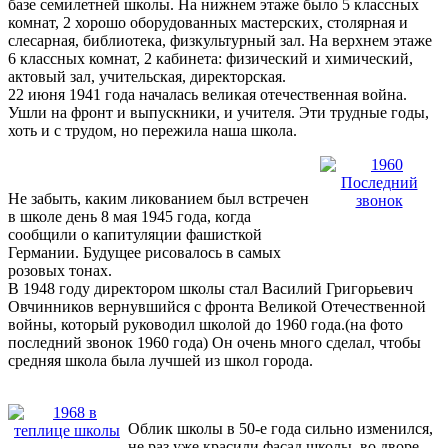
базе семилетней школы. На нижнем этаже было 5 классных
комнат, 2 хорошо оборудованных мастерских, столярная и
слесарная, библиотека, физкультурный зал. На верхнем этаже
6 классных комнат, 2 кабинета: физический и химический,
актовый зал, учительская, директорская.
22 июня 1941 года началась великая отечественная война.
Ушли на фронт и выпускники, и учителя. Эти трудные годы,
хоть и с трудом, но пережила наша школа.
Не забыть, каким ликованием был встречен
в школе день 8 мая 1945 года, когда
сообщили о капитуляции фашисткой
Германии. Будущее рисовалось в самых
розовых тонах.
В 1948 году директором школы стал Василий Григорьевич
Овчинников вернувшийся с фронта Великой Отечественной
войны, который руководил школой до 1960 года.(на фото
последний звонок 1960 года) Он очень много сделал, чтобы
средняя школа была лучшей из школ города.
Облик школы в 50-е года сильно изменился,
не раз уже красили фасад школы, во дворе