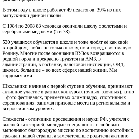
В этом году в школе работает 49 педагогов, 39% из них
выпускники данной школы.
С 1984 по 2008 83 человека окончили школу с золотыми и
серебряными медалями (5 и 78).
530 учащихся обучаются в школе и тоже любят её как свой
второй дом, любят не только школу, но и город, свою малую
Родину. Многие после окончания ВУЗов возвращаются в
родной город и прекрасно трудятся на АМЗ, в
администрации, в госбанке, налоговой инспекции, ОВД,
школах, больнице – во всех сферах нашей жизни. Мы
гордимся ими.
Школьники начиная с первой ступени обучения, принимают
активное участие в разных конкурсах (очных, заочных), кино
– фото фестивалях, предметных олимпиадах, спортивных
соревнованиях, занимая призовые места на региональном и
всероссийском уровнях.
Стажисты - отличники просвещения и науки РФ, учителя с
высшей категорией, молодые специалисты с любовью
выполняют благородную миссию по воспитанию достойных
граждан нашей страны, а замечательные родители активно