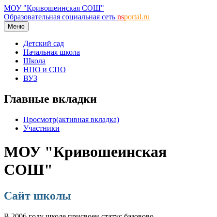
МОУ "Кривошеинская СОШ"
Образовательная социальная сеть
ns
portal.ru
Меню
Детский сад
Начальная школа
Школа
НПО и СПО
ВУЗ
Главные вкладки
Просмотр
(активная вкладка)
Участники
МОУ "Кривошеинская
СОШ"
Сайт школы
В 2006 году школе присвоен статус базовово