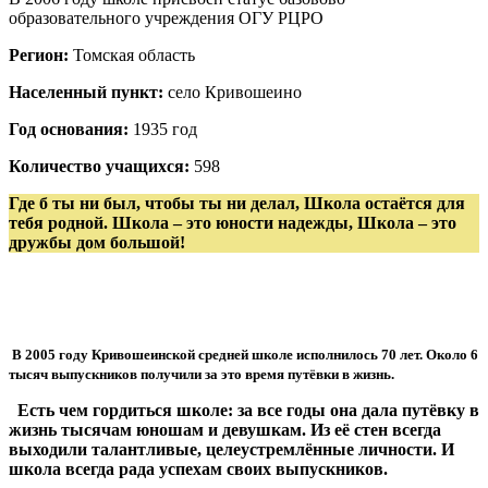
образовательного учреждения ОГУ РЦРО
Регион:
Томская область
Населенный пункт:
село Кривошеино
Год основания:
1935 год
Количество учащихся:
598
Где б ты ни был, чтобы ты ни делал, Школа остаётся для
тебя родной. Школа – это юности надежды, Школа – это
дружбы дом большой!
В 2005 году Кривошеинской средней школе исполнилось 70 лет. Около 6
тысяч выпускников получили за это время путёвки в жизнь.
Есть чем гордиться школе: за все годы она дала путёвку в
жизнь тысячам юношам и девушкам. Из её стен всегда
выходили талантливые, целеустремлённые личности. И
школа всегда рада успехам своих выпускников.