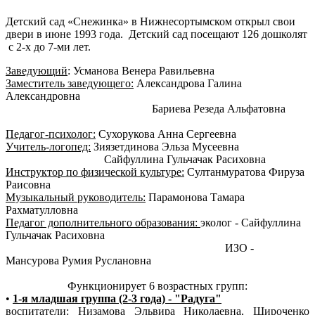
Детский сад «Снежинка» в Нижнесортымском открыл свои
двери в июне 1993 года. Детский сад посещают 126 дошколят
с 2-х до 7-ми лет.
Заведующий
: Усманова Венера Равильевна
Заместитель заведующего:
Александрова Галина
Александровна
Бариева Резеда Альфатовна
Педагог-психолог:
Сухорукова Анна Сергеевна
Учитель-логопед:
Зиязетдинова Эльза Мусеевна
Сайфуллина Гульчачак Расиховна
Инструктор по физической культуре:
Султанмуратова Фируза
Раисовна
Музыкальный руководитель:
Парамонова Тамара
Рахматулловна
Педагог дополнительного образования:
эколог - Сайфуллина
Гульчачак Расиховна
ИЗО -
Мансурова Румия Руслановна
Функционирует 6 возрастных групп:
•
1-я младшая группа (2-3 года) - "Радуга"
воспитатели: Низамова Эльвира Николаевна, Широченко