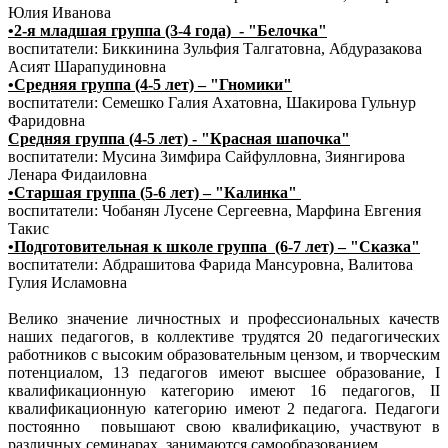
Юлия Иванова
•2-я младшая группа (3-4 года) - "Белочка"
воспитатели: Биккинина Зульфия Талгатовна, Абдуразакова
Асият Шарапудиновна
•Средняя группа (4-5 лет) – "Гномики"
воспитатели: Семешко Галия Ахатовна, Шакирова Гульнур
Фаридовна
Средняя группа (4-5 лет) - "Красная шапочка"
воспитатели: Мусина Зимфира Сайфулловна, Зиянгирова
Ленара Фидаиловна
•Старшая группа (5-6 лет) – "Калинка"
воспитатели: Чобанян Лусене Сергеевна, Марфина Евгения
Такис
•Подготовительная к школе группа (6-7 лет) – "Сказка"
воспитатели: Абдрашитова Фарида Мансуровна, Валитова
Гулия Исламовна
Велико значение личностных и профессиональных качеств
наших педагогов, в коллективе трудятся 20 педагогических
работников с высоким образовательным цензом, и творческим
потенциалом, 13 педагогов имеют высшее образование, I
квалификационную категорию имеют 16 педагогов, II
квалификационную категорию имеют 2 педагога. Педагоги
постоянно повышают свою квалификацию, участвуют в
различных семинарах, занимаются самообразованием.