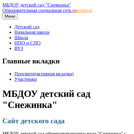
МБДОУ детский сад "Снежинка"
Образовательная социальная сеть
ns
portal.ru
Меню
Детский сад
Начальная школа
Школа
НПО и СПО
ВУЗ
Главные вкладки
Просмотр
(активная вкладка)
Участники
МБДОУ детский сад
"Снежинка"
Сайт детского сада
МБДОУ детский сад общеразвивающего вида "Снежинка" с