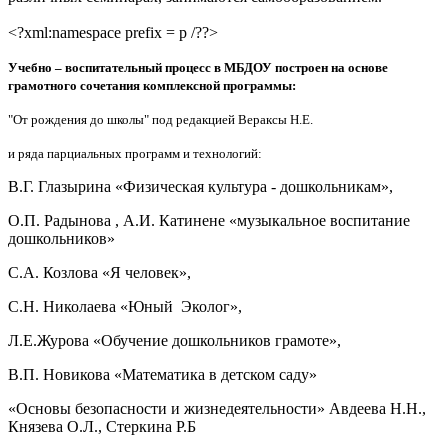
<?xml:namespace prefix = p /??>
Учебно – воспитательный процесс в МБДОУ
построен на основе
грамотного сочетания
комплексной программы:
"От рождения до школы" под редакцией Вераксы Н.Е.
и ряда парциальных
программ и технологий:
В.Г. Глазырина «Физическая культура - дошкольникам»,
О.П. Радынова , А.И. Катинене «музыкальное воспитание
дошкольников»
С.А. Козлова «Я человек»,
С.Н. Николаева «Юный Эколог»,
Л.Е.Журова «Обучение дошкольников грамоте»,
В.П. Новикова «Математика в детском саду»
«Основы безопасности и жизнедеятельности» Авдеева Н.Н.,
Князева О.Л., Стеркина Р.Б