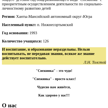
приоритетным осуществлением деятельности по социально-
личностному развитию детей
Регион:
Ханты-Мансийский автономный округ-Югра
Населенный пункт:
п. Нижнесортымский
Год основания:
1993
Количество учащихся:
126
И воспитание, и образование нераздельны. Нельзя
воспитывать, не передавая знания, всякое же знание
действует воспитательно.
Л.Н. Толстой
"Снежинка" - это чудо!
"Снежинка" - просто класс!
Чудесно нам живётся,
Как здорово у нас!!!
О нас