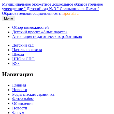
Муниципальное бюджетное дошкольное образовательное
учреждение " Детский сад № 3 " Солнышко" п. Лиман"
Образовательная социальная сеть
ns
portal.ru
Меню
Обзор возможностей
Детский проект «Алые паруса»
Аттестация педагогических работников
Детский сад
Начальная школа
Школа
НПО и СПО
ВУЗ
Навигация
Главная
Новости
Родительская страничка
Фотоальбом
Объявления
Новости
Форум