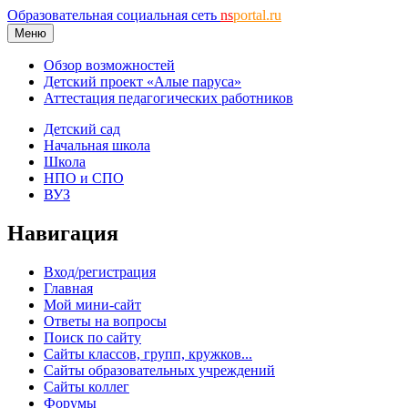
Образовательная социальная сеть
ns
portal.ru
Меню
Обзор возможностей
Детский проект «Алые паруса»
Аттестация педагогических работников
Детский сад
Начальная школа
Школа
НПО и СПО
ВУЗ
Навигация
Вход/регистрация
Главная
Мой мини-сайт
Ответы на вопросы
Поиск по сайту
Сайты классов, групп, кружков...
Сайты образовательных учреждений
Сайты коллег
Форумы