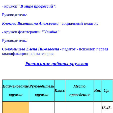
- кружок
"В мире профессий"
;
Руководитель:
Клокова Валентина Алексеевна
- социальный педагог.
- кружок фототерапии
"Улыбка"
Руководитель:
Соломенцева Елена Николаевна
- педагог - психолог, первая
квалификационная категория.
Расписание работы кружков
Наименование
Руководитель
Место
Класс
Вт.
Ср.
кружка
кружка
проведения
16.45-