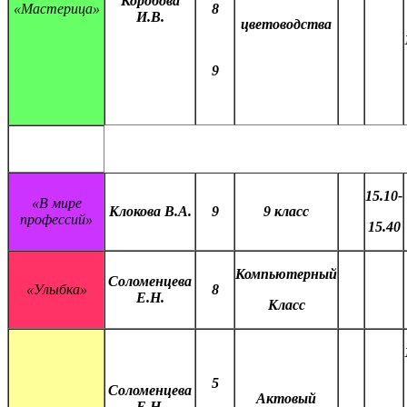
Коробова
«Мастерица»
8
И.В.
цветоводства
9
15.10-
«В мире
Клокова В.А.
9
9 класс
профессий»
15.40
Компьютерный
Соломенцева
«Улыбка»
8
Е.Н.
Класс
5
Соломенцева
Актовый
Е.Н.