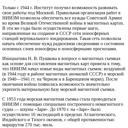
Только с 1944 г. Институт получил возможность развивать
свои работы под Москвой. Правильная организация работ в
НИИЗМ позволила обеспечить все нужды Советской Армии
во время Великой Отечественной войны в магнитных картах.
В эти же годы были осуществлены первые шаги,
направленные на создание в СССР сети ионосферных
станций вертикального зондирования. Такая сеть позволила
начать обеспечение нужд радиосвязи сведениями о состоянии
основных слоев ионосферы и ионосферными прогнозами.
Инициатива Н. В. Пушкова в вопросе о магнитных съемках
как основе для составления магнитных карт привела к тому,
что НИИЗМ начал новые виды магнитных съемок: воздушной
(в 1944 году в районе магнитных аномалий СССР) и морской
(в 1940—1941 гг. на Черном и в Баренцевом морях). После
окончания войны появилась возможность значительно
укрепить материальную базу морской магнитной съемки.
С 1953 года морская магнитная съемка стала проводиться
НИИЗМ с помощью специально построенного немагнитного
судна — шхуны «Заря». До 1970 г. на «Заре» было
осуществлено 16 экспедиций в пределах Атлантического,
Индийского и Тихого океанов, с общей протяженностью
маршрутов 270 тыс. миль.