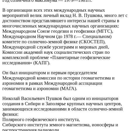
Год солнечного максимума — 1979—1981гг.
В организации всех этих международных научных
мероприятий велик личный вклад Н. В. Пушкова, много лет с
достоинством представлявшего интересы нашей страны в
многочисленных международных научных организациях:
Международном Союзе геодезии и геофизики (МГГС),
Международном Научном (до 1978 г.— Специальном)
комитете по солнечно-земной физике (СКОСТЕП),
Международной службе урсиграмм и мировых дней,
Комиссии академий наук социалистических стран по
комплексной проблеме «Планетарные геофизические
исследования» (КАПГ).
Он был инициатором и первым председателем
Международной комиссии по истории геомагнетизма и
аэрономии в рамках Международной ассоциации
геомагнетизма и аэрономии (МАГА).
Николай Васильевич Пушков был одним из инициаторов
создания в Сибири и Заполярье крупных научных центров,
занимающихся исследованиями в области солнечно-земной
физики:
Полярного геофизического института,
Сибирского института земного магнетизма, ионосферы и
распространения радиоволн,