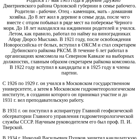
Родился 17 мая 1903 года в деревне Дружно
Дмитриевского района Орловской губернии в семье рабочего.
Родители - рабочие. Отец - каменщик, мать - домашняя
хозяйка. До 8 лет жил в деревне в семье деда, после чего
вместе с отцом побывал в ряде мест на побережье Черного
моря. До 18 лет находился на иждивении родителей и учился.
Летом, как правило, работал по найму на виноградниках
Абрау Дюрсо Мысхако. В 1921 году, после освобождения
Новороссийска от белых, вступил в ОКСМ и стал секретарем
Дубинского райкома РКСМ. В течение 6 лет работал в
организациях комсомола на Северном Кавказе на выборных
должностях, главным образом секретарем райкома комсомола.
В 1922 году вступил в кандидаты и в 1925 году в члены
партии.
С 1926 по 1929 г. он учился в Московском государственном
университете, а затем в Московском гидрометеорологическом
институте, в создании которого он принимал участие и до
1931 г. вел преподавательскую работу.
В 1931 г. он поступил в аспирантуру Главной геофизической
обсерватории Главного управления гидрометеорологической
службы СССР. Научным руководителем его был проф. П. И.
Тверской.
В 1934 г. Николай Васильевич Пушков защитил кандидатскую