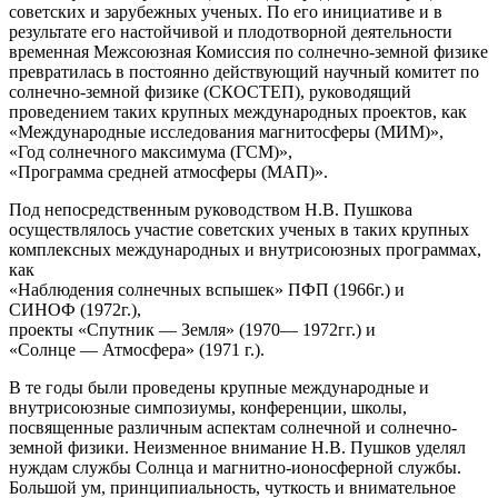
советских и зарубежных ученых. По его инициативе и в
результате его настойчивой и плодотворной деятельности
временная Межсоюзная Комиссия по солнечно-земной физике
превратилась в постоянно действующий научный комитет по
солнечно-земной физике (СКОСТЕП), руководящий
проведением таких крупных международных проектов, как
«Международные исследования магнитосферы (МИМ)»,
«Год солнечного максимума (ГСМ)»,
«Программа средней атмосферы (МАП)».
Под непосредственным руководством Н.В. Пушкова
осуществлялось участие советских ученых в таких крупных
комплексных международных и внутрисоюзных программах,
как
«Наблюдения солнечных вспышек» ПФП (1966г.) и
СИНОФ (1972г.),
проекты «Спутник — Земля» (1970— 1972гг.) и
«Солнце — Атмосфера» (1971 г.).
В те годы были проведены крупные международные и
внутрисоюзные симпозиумы, конференции, школы,
посвященные различным аспектам солнечной и солнечно-
земной физики. Неизменное внимание Н.В. Пушков уделял
нуждам службы Солнца и магнитно-ионосферной службы.
Большой ум, принципиальность, чуткость и внимательное