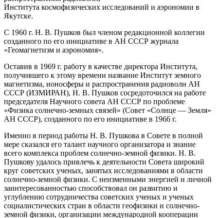
Института космофизических исследований и аэрономии в
Якутске.
С 1960 г. Н. В. Пушков был членом редакционной коллегии
созданного по его инициативе в АН СССР журнала
«Геомагнетизм и аэрономия».
Оставив в 1969 г. работу в качестве директора Института,
получившего к этому времени название Институт земного
магнетизма, ионосферы и распространения радиоволн АН
СССР (ИЗМИРАН), Н. В. Пушков сосредоточился на работе
председателя Научного совета АН СССР по проблеме
«Физика солнечно-земных связей» (Совет «Солнце — Земля»
АН СССР), созданного по его инициативе в 1966 г.
Именно в период работы Н. В. Пушкова в Совете в полной
мере сказался его талант научного организатора и знание
всего комплекса проблем солнечно-земной физики. Н. В.
Пушкову удалось привлечь к деятельности Совета широкий
круг советских ученых, занятых исследованиями в области
солнечно-земной физики. С неизменными энергией и личной
заинтересованностью способствовал он развитию и
углублению сотрудничества советских ученых и ученых
социалистических стран в области геофизики и солнечно-
земной физики, организации международной кооперации