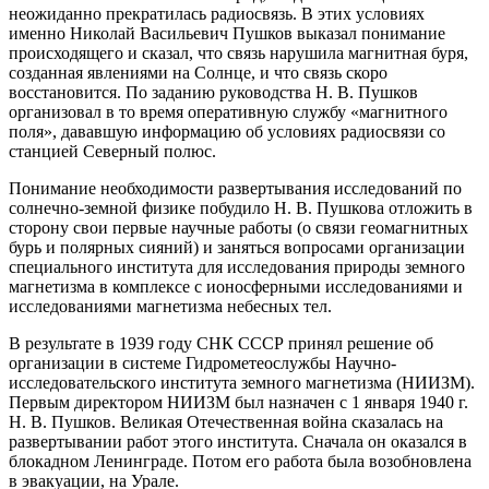
неожиданно прекратилась радиосвязь. В этих условиях
именно Николай Васильевич Пушков выказал понимание
происходящего и сказал, что связь нарушила магнитная буря,
созданная явлениями на Солнце, и что связь скоро
восстановится. По заданию руководства Н. В. Пушков
организовал в то время оперативную службу «магнитного
поля», дававшую информацию об условиях радиосвязи со
станцией Северный полюс.
Понимание необходимости развертывания исследований по
солнечно-земной физике побудило Н. В. Пушкова отложить в
сторону свои первые научные работы (о связи геомагнитных
бурь и полярных сияний) и заняться вопросами организации
специального института для исследования природы земного
магнетизма в комплексе с ионосферными исследованиями и
исследованиями магнетизма небесных тел.
В результате в 1939 году СНК СССР принял решение об
организации в системе Гидрометеослужбы Научно-
исследовательского института земного магнетизма (НИИЗМ).
Первым директором НИИЗМ был назначен с 1 января 1940 г.
Н. В. Пушков. Великая Отечественная война сказалась на
развертывании работ этого института. Сначала он оказался в
блокадном Ленинграде. Потом его работа была возобновлена
в эвакуации, на Урале.