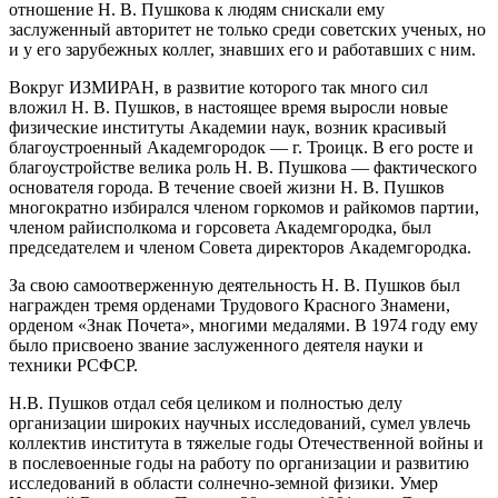
отношение Н. В. Пушкова к людям снискали ему
заслуженный авторитет не только среди советских ученых, но
и у его зарубежных коллег, знавших его и работавших с ним.
Вокруг ИЗМИРАН, в развитие которого так много сил
вложил Н. В. Пушков, в настоящее время выросли новые
физические институты Академии наук, возник красивый
благоустроенный Академгородок — г. Троицк. В его росте и
благоустройстве велика роль Н. В. Пушкова — фактического
основателя города. В течение своей жизни Н. В. Пушков
многократно избирался членом горкомов и райкомов партии,
членом райисполкома и горсовета Академгородка, был
председателем и членом Совета директоров Академгородка.
За свою самоотверженную деятельность Н. В. Пушков был
награжден тремя орденами Трудового Красного Знамени,
орденом «Знак Почета», многими медалями. В 1974 году ему
было присвоено звание заслуженного деятеля науки и
техники РСФСР.
Н.В. Пушков отдал себя целиком и полностью делу
организации широких научных исследований, сумел увлечь
коллектив института в тяжелые годы Отечественной войны и
в послевоенные годы на работу по организации и развитию
исследований в области солнечно-земной физики. Умер