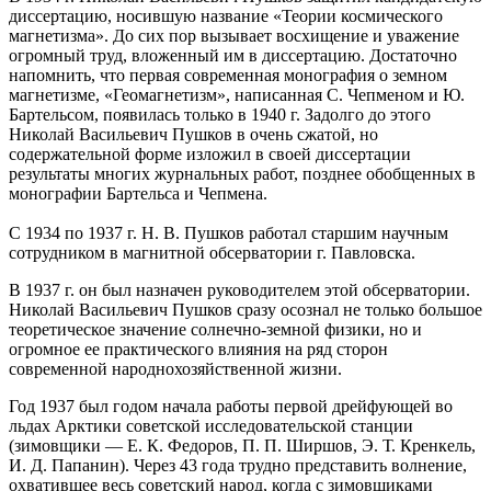
диссертацию, носившую название «Теории космического
магнетизма». До сих пор вызывает восхищение и уважение
огромный труд, вложенный им в диссертацию. Достаточно
напомнить, что первая современная монография о земном
магнетизме, «Геомагнетизм», написанная С. Чепменом и Ю.
Бартельсом, появилась только в 1940 г. Задолго до этого
Николай Васильевич Пушков в очень сжатой, но
содержательной форме изложил в своей диссертации
результаты многих журнальных работ, позднее обобщенных в
монографии Бартельса и Чепмена.
С 1934 по 1937 г. Н. В. Пушков работал старшим научным
сотрудником в магнитной обсерватории г. Павловска.
В 1937 г. он был назначен руководителем этой обсерватории.
Николай Васильевич Пушков сразу осознал не только большое
теоретическое значение солнечно-земной физики, но и
огромное ее практического влияния на ряд сторон
современной народнохозяйственной жизни.
Год 1937 был годом начала работы первой дрейфующей во
льдах Арктики советской исследовательской станции
(зимовщики — Е. К. Федоров, П. П. Ширшов, Э. Т. Кренкель,
И. Д. Папанин). Через 43 года трудно представить волнение,
охватившее весь советский народ, когда с зимовщиками