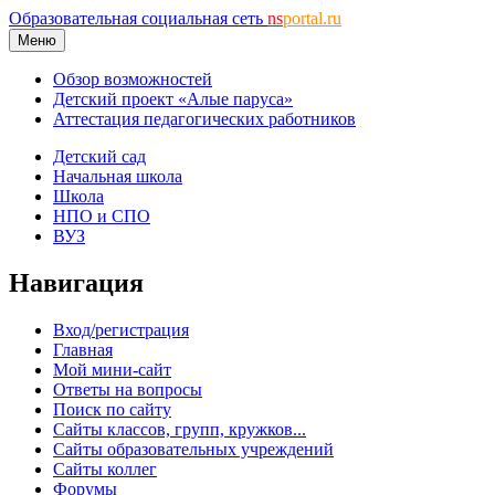
Образовательная социальная сеть
ns
portal.ru
Меню
Обзор возможностей
Детский проект «Алые паруса»
Аттестация педагогических работников
Детский сад
Начальная школа
Школа
НПО и СПО
ВУЗ
Навигация
Вход/регистрация
Главная
Мой мини-сайт
Ответы на вопросы
Поиск по сайту
Сайты классов, групп, кружков...
Сайты образовательных учреждений
Сайты коллег
Форумы