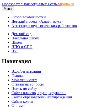
Образовательная социальная сеть
ns
portal.ru
Меню
Обзор возможностей
Детский проект «Алые паруса»
Аттестация педагогических работников
Детский сад
Начальная школа
Школа
НПО и СПО
ВУЗ
Навигация
Вход/регистрация
Главная
Мой мини-сайт
Ответы на вопросы
Поиск по сайту
Сайты классов, групп, кружков...
Сайты образовательных учреждений
Сайты коллег
Форумы