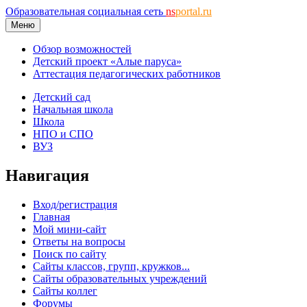
Образовательная социальная сеть
ns
portal.ru
Меню
Обзор возможностей
Детский проект «Алые паруса»
Аттестация педагогических работников
Детский сад
Начальная школа
Школа
НПО и СПО
ВУЗ
Навигация
Вход/регистрация
Главная
Мой мини-сайт
Ответы на вопросы
Поиск по сайту
Сайты классов, групп, кружков...
Сайты образовательных учреждений
Сайты коллег
Форумы