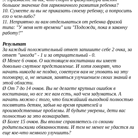
большое значение для гармоничного развития ребенка?
10. Сумеете ли вы не приказать своему ребенку, а попросить
его о чем-либо?
11. Неприятно ли вам отделываться от ребенка фразой
типа: "У меня нет времени" или "Подожди, пока я закончу
работу?"
Результат
За каждый положительный ответ запишите себе 2 очка, за
ответ "иногда" - 1 и за отрицательный - 0.
Ø Менее 6 очков. О настоящем воспитании вы имеет
довольно смутное представление. И хотя говорят, что
начать никогда не поздно, советуем вам не уповать на эту
поговорку, а, не мешкая, заняться улучшением своих знаний в
этой области.
Ø От 7 до 14 очков. Вы не делаете крупных ошибок в
воспитании, но все же вам есть, над чем задуматься. А
начать можно с того, что ближайший выходной полностью
посвятить детям, забыв на время приятелей и
производственные проблемы. И будьте уверены, дети вас
полностью за это вознаградят.
Ø Более 15 очков. Вы вполне справляетесь со своими
родительскими обязанностями. И тем не менее не удастся ли
еще кое-что немного улучшить?