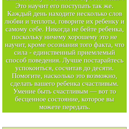
Это научит его поступать так же.
Каждый день находите несколько слов
любви и теплоты, говорите их ребенку и
самому себе. Никогда не бейте ребенка,
поскольку ничему хорошему это не
научит, кроме осознания того факта, что
сила - единственный приемлемый
способ поведения. Лучше постарайтесь
успокоиться, сосчитав до десяти.
Помогите, насколько это возможно,
сделать вашего ребенка счастливым.
Умение быть счастливым — вот то
бесценное состояние, которое вы
можете передать.