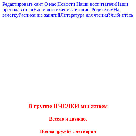
Редактировать сайт
О нас
Новости
Наши воспитатели
Наши
преподаватели
Наши достижения
Летопись
Родителям
На
заметку
Расписание занятий
Литература для чтения
Улыбнитесь
В группе ПЧЕЛКИ мы живем
Весело и дружно.
Водим дружбу с детворой