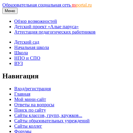
Образовательная социальная сеть
ns
portal.ru
Меню
Обзор возможностей
Детский проект «Алые паруса»
Аттестация педагогических работников
Детский сад
Начальная школа
Школа
НПО и СПО
ВУЗ
Навигация
Вход/регистрация
Главная
Мой мини-сайт
Ответы на вопросы
Поиск по сайту
Сайты классов, групп, кружков...
Сайты образовательных учреждений
Сайты коллег
Форумы