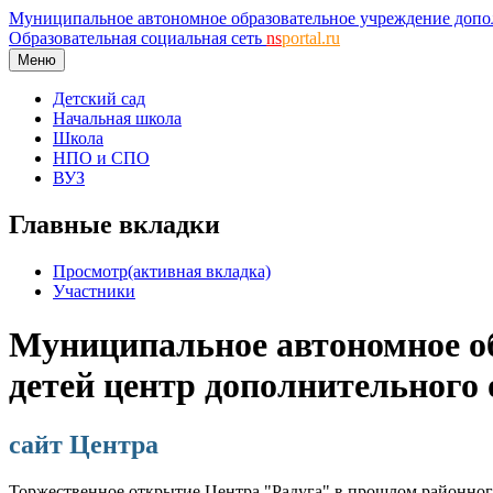
Муниципальное автономное образовательное учреждение дополн
Образовательная социальная сеть
ns
portal.ru
Меню
Детский сад
Начальная школа
Школа
НПО и СПО
ВУЗ
Главные вкладки
Просмотр
(активная вкладка)
Участники
Муниципальное автономное об
детей центр дополнительного 
сайт Центра
Торжественное открытие Центра "Радуга" в прошлом районного