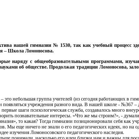
ектива нашей гимназии № 1530, так как учебный процесс зд
мя – Школа Ломоносова.
торые наряду с общеобразовательными программами, изучаю
науками об обществе. Продолжая традиции Ломоносова, зало
 это небольшая группа учителей (из сегодня работающих в гимна
и появляться учреждения разного вида. В нашей школе - №367 –
и первые шаги психологическая служба, создавалось много внеу
орить познавательные интересы. «Что же мы строим?», - думали
назия», то какая? Тогда гимназии позиционировали себя как уч
в. Мы еще ничего не знали о его педагогических идеях, но на 
идее изучения Ломоносовского педагогического наследия.
ольше понимали, насколько его идеи близки нам и важны для рос