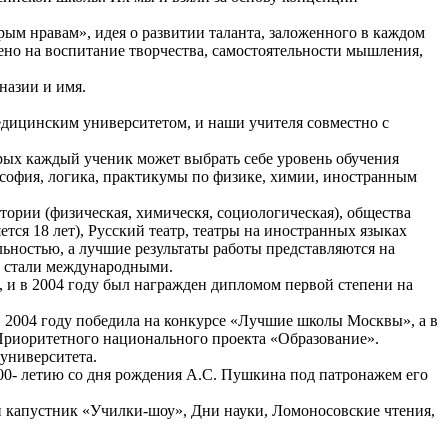
рым нравам», идея о развитии таланта, заложенного в каждом
ено на воспитание творчества, самостоятельности мышления,
назии и имя.
едицинским университетом, и наши учителя совместно с
рых каждый ученик может выбрать себе уровень обучения
ософия, логика, практикумы по физике, химии, иностранным
тории (физическая, химическя, социологическая), общества
ется 18 лет), Русский театр, театры на иностранных языках
ьностью, а лучшие результаты работы представляются на
и стали международными.
я, и в 2004 году был награжден дипломом первой степени на
в 2004 году победила на конкурсе «Лучшие школы Москвы», а в
Приоритетного национального проекта «Образование».
 университета.
00- летию со дня рождения А.С. Пушкина под патронажем его
й капустник «Училки-шоу», Дни науки, Ломоносовские чтения,