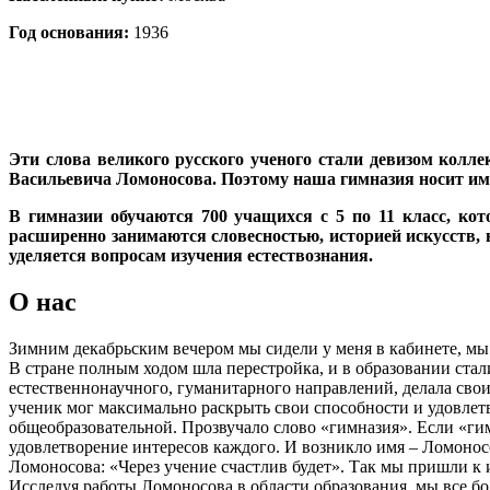
Год основания:
1936
Эти слова великого русского ученого стали девизом колл
Васильевича Ломоносова. Поэтому наша гимназия носит и
В гимназии обучаются 700 учащихся с 5 по 11 класс, ко
расширенно занимаются словесностью, историей искусств, 
уделяется вопросам изучения естествознания.
О нас
Зимним декабрьским вечером мы сидели у меня в кабинете, мы –
В стране полным ходом шла перестройка, и в образовании стал
естественнонаучного, гуманитарного направлений, делала сво
ученик мог максимально раскрыть свои способности и удовлетв
общеобразовательной. Прозвучало слово «гимназия». Если «гим
удовлетворение интересов каждого. И возникло имя – Ломоносо
Ломоносова: «Через учение счастлив будет». Так мы пришли к 
Исследуя работы Ломоносова в области образования, мы все б