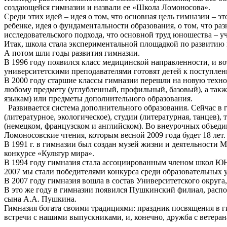
создающейся гимназии и назвали ее «Школа Ломоносова».
Среди этих идей – идея о том, что основная цель гимназии – 
ребенке, идея о фундаментальности образования, о том, что р
исследовательского подхода, что основной труд юношества – уч
Итак, школа стала экспериментальной площадкой по развитию ги
А потом шли годы развития гимназии.
В 1996 году появился класс медицинской направленности, и в
университетскими преподавателями готовят детей к поступле
В 2000 году старшие классы гимназии перешли на новую техн
любому предмету (углубленный, профильный, базовый), а такж
языкам) или предметы дополнительного образования.
Развивается система дополнительного образования. Сейчас в г
(литературное, экологическое), студии (литературная, танцев),
(немецком, французском и английском). Во внеурочных объеди
Ломоносовские чтения, которым весной 2009 года будет 18 ле
В 1991 г. в гимназии был создан музей жизни и деятельности 
конкурсе «Культур мира».
В 1994 году гимназия стала ассоциированным членом школ ЮНЕ
2007 мы стали победителями конкурса среди образовательны
В 2007 году гимназия вошла в состав Университетского округа
В это же году в гимназии появился Пушкинский филиал, расп
сына А.А. Пушкина.
Гимназия богата своими традициями: праздник посвящения в г
встречи с нашими выпускниками, и, конечно, дружба с ветеран