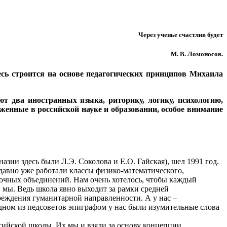
Через ученье счастлив будет
М. В. Ломоносов.
есь строится на основе педагогических принципов Михаила
т два иностранных языка, риторику, логику, психологию,
женные в российской науке и образовании, особое внимание
зии здесь были Л.Э. Соколова и Е.О. Гайская), шел 1991 год.
 давно уже работали классы физико-математического,
рочных объединений. Нам очень хотелось, чтобы каждый
 мы. Ведь школа явно выходит за рамки средней
реждения гуманитарной направленности. А у нас –
одном из педсоветов эпиграфом у нас были изумительные слова
сийской школы. Их мы и взяли за основу концепции