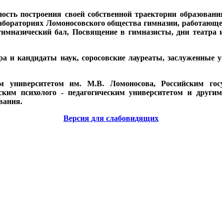
сть построения своей собственной траектории образовани
абораториях Ломоносовского общества гимназии, работающег
имназический бал, Посвящение в гимназисты, дни театра 
а и кандидаты наук, соросовские лауреаты, заслуженные у
 университетом им. М.В. Ломоносова, Российским гос
вским психолого - педагогическим университетом и друг
вания.
Версия для слабовидящих