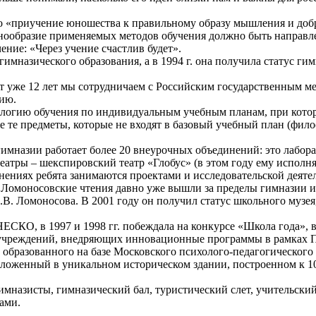
это «приучение юношества к правильному образу мышления и доб
азнообразие применяемых методов обучения должно быть направл
ение: «Через учение счастлив будет».
мназического образования, а в 1994 г. она получила статус гим
от уже 12 лет мы сотрудничаем с Российским государственным м
нию.
ологию обучения по индивидуальным учебным планам, при кото
е те предметы, которые не входят в базовый учебный план (фил
имназии работает более 20 внеурочных объединений: это лабора
 театры – шекспировский театр «Глобус» (в этом году ему исполня
нениях ребята занимаются проектами и исследовательской деятел
т. Ломоносовские чтения давно уже вышли за пределы гимназии 
М.В. Ломоносова. В 2001 году он получил статус школьного музе
СКО, в 1997 и 1998 гг. побеждала на конкурсе «Школа года», 
х учреждений, внедряющих инновационные программы в рамках 
, образованного на базе Московского психолого-педагогического
оложенный в уникальном историческом здании, построенном к 1
имназисты, гимназический бал, туристический слет, учительски
ами.