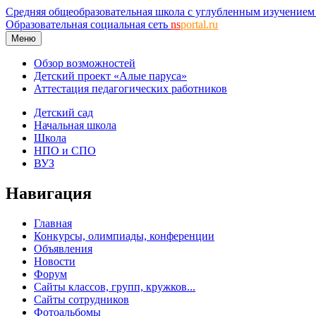
Средняя общеобразовательная школа с углубленным изучением 
Образовательная социальная сеть
ns
portal.ru
Меню
Обзор возможностей
Детский проект «Алые паруса»
Аттестация педагогических работников
Детский сад
Начальная школа
Школа
НПО и СПО
ВУЗ
Навигация
Главная
Конкурсы, олимпиады, конференции
Объявления
Новости
Форум
Сайты классов, групп, кружков...
Сайты сотрудников
Фотоальбомы