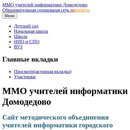
ММО учителей информатики Домодедово
Образовательная социальная сеть
ns
portal.ru
Меню
Детский сад
Начальная школа
Школа
НПО и СПО
ВУЗ
Главные вкладки
Просмотр
(активная вкладка)
Участники
ММО учителей информатики
Домодедово
Сайт методического объединения
учителей информатики городского