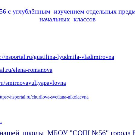
6 с углублённым изучением отдельных предм
начальных классов
s://nsportal.ru/gustilina-lyudmila-vladimirovna
tal.ru/elena-romanova
l.ru/smirnovayuliyapavlovna
ttps://nsportal.ru/churilova-svetlana-nikolaevna
.
нашей школы МБОУ "СОШ №56" города К