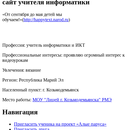
сайт учителя информатики
«От сентября до мая детей мы
обучаем!»(
http://happytext.narod.ru
)
Профессия:
учитель информатики и ИКТ
Профессиональные интересы:
проявляю огромный интерес к
видеоурокам
Увлечения:
вязание
Регион:
Республика Марий Эл
Населенный пункт:
г. Козьмодемьянск
Место работы:
МОУ "Лицей г. Козьмодемьянска" РМЭ
Навигация
Пригласить ученика на проект «Алые паруса»
Пригласить друга