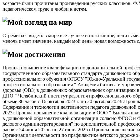
возрасте были прочитаны произведения русских классиков- Ф.
педагогическом труде и любви к детям.
Мой взгляд на мир
Стремиться видеть в мире все лучшее и позитивное, ценить м
мелочь имеет значение, каждый мой день- новая возможность сд
Мои достижения
Прошла повышение квалификации по дополнительной професси
государственного образовательного стандарта дошкольного образ
профессионального обучения ФГБОУ "Южно-Уральский госуда
профессионального образования " Академия бизнеса и управл
здоровья (ОВЗ) в дощкольных образовательных организациях в
ДПО " Челябинский институт развития профессионального обр
обьеме 36 часов с 16 октября 2023 г. по 20 октября 2023г.П
Содержание и технологии деятельности педагога дошкольной о
2023г.Прошла повышение квалификации в ООО " Высшая школа
в дошкольной образовательной организации соласно ФГОС и Ф
делового администратирования" по дополнительной профессио
часов с 24 июня 2025г. по 27 июня 2025 г.Прошла повышение
Организация деятельности по прафилактике детского дорожно- 