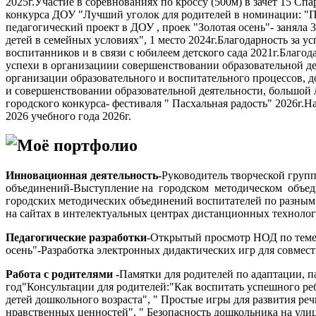
2025г.Участие в соревнованиях по кроссу (500м) в зачет 15 С
конкурса ДОУ "Лучший уголок для родителей в номинации: "П
педагогический проект в ДОУ , проек "Золотая осень"- заняла
детей в семейных условиях", 1 место 2024г.Благодарность за 
воспитанников и в связи с юбилеем детского сада 2021г.Благо
успехи в организациии совершенствовании образовательной де
организации образовательного и воспитательного процессов, 
и совершенствовании образовательной деятельности, большой 
городского конкурса- фестиваля " Пасхальная радость" 2026г.
2026 учебного года 2026г.
Моё портфолио
Инновационная деятельность
-
Руководитель творческой групп
объединений-Выступление на городском методическом объедин
городских методических объединений воспитателей по разным
на сайтах в интелектуальных центрах дистанционных технолог
Педагогические разработки
-Открытый просмотр НОД по теме: 
осень"-Разработка электронных дидактических игр для совмест
Работа с родителями -
Памятки для родителей по адаптации, п
год"Консультации для родителей:"Как воспитать успешного ре
детей дошкольного возраста", " Простые игры для развития речи
нравственных ценностей", " Безопасность дошкольника на улиц