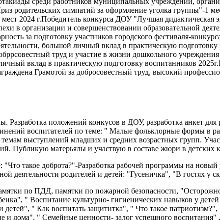
партакиады среди работников муниципальных учреждений, органи
риз родительских симпатий за оформление уголка группы"-1 м
 3 мест 2024 г.Победитель конкурса ДОУ "Лучшая дидактическая 
успехи в организации и совершенствовании образовательной дея
дарность за подготовку участников городского фестиваля-конкур
ятельности, большой личный вклад в практическую подготовку 
добррсовестный труд и участие в жизни дошкольного учреждения
личный вклад в практическую подготовку воспитанников 2025г.
Награждена Грамотой за добросовестный труд, высокий професси
ы. Разработка положений конкусов в ДОУ, разработка анкет для 
ений воспитателей по теме: " Малые фольклорные формы в раб
 темам выступлений младших и средних возрастных групп. Учас
ий. Публикую матерьялы и участвую в составе жюри в детских к
"Что такое доброта?"-Разработка рабочей программы на новый 
ной деятельности родителей и детей: "Гусеничка", "В гостях у 
амятки по ПДД, памятки по пожарной безопасности, "Осторожно
бенка", " Воспитание культурно- гигиенических навыков у дете
 детей", " Как воспитать защитнтка", " Что такое патриотизм?", 
е и дома", " Семейные ценности- залог успешного воспитания" 