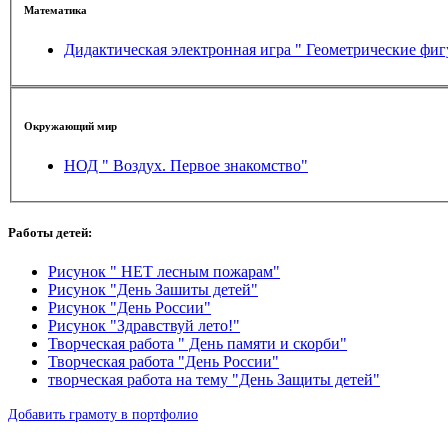
Математика
Дидактическая электронная игра " Геометрические фи
Окружающий мир
НОД " Воздух. Первое знакомство"
Работы детей:
Рисунок " НЕТ лесным пожарам"
Рисунок "День Зашиты детей"
Рисунок "День России"
Рисунок "Здравствуй лето!"
Творческая работа " День памяти и скорби"
Творческая работа "День России"
творческая работа на тему "День Защиты детей"
Добавить грамоту в портфолио