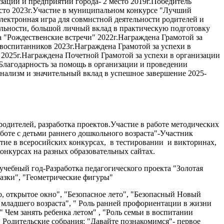
заций и предприятий города- 2 место 2019г.Победитель
есто 2023г.Участие в муниципальном конкурсе "Лучший
электронная игра для совмнстной деятельности родителей и
тельности, большой личный вклад в практическую подготовку
са "Рождественские встречи" 2022г.Награждена Грамотой за
воспитанников 2023г.Награждена Грамотой за успехи в
 2025г.Награждена Почетной Грамотой за успехи в организации
Благодарность за помощь в организации и проведении
онализм и значительный вклад в успешное завершение 2025-
родителей, разработка проектов.Участие в работе методических
оте с детьми раннего дошкольного возраста"-Участник
тие в всеросийских конкурсах, в тестировании и викторинах,
онкурсах на разных образовательных сайтах.
учебный год-Разработка педагогического проекта "Золотая
сказки", "Геометрические фигуры"
, открытое окно", "Безопасное лето", "Безопасный Новый
й младшего возраста", " Роль ранней профориентации в жизни
" Чем занять ребенка летом" , "Роль семьи в воспитании
, Родительские собрания: "Давайте познакомимся"- первое