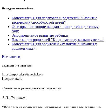
Последние записи в блоге
Консультация для педагогов и родителей "Развитие
творческих способностей детей"
Факторы. влияющие на адаптацию детей к детскому
саду
Эмоциональное развитие ребенка
Памятка для родителей "К одному году малыш умеет..."
Консультация для родителей «Развитие внимания у
дошкольника»
Все записи
Ссылка на мой мини-сайт:
https://nsportal.ru/tanechcka-s
Поделиться:
«Личностью не родятся, личностью становятся»
А.Н. Леонтьев.
"Когда мы обнимаем, утешаем, защищаем малыша,