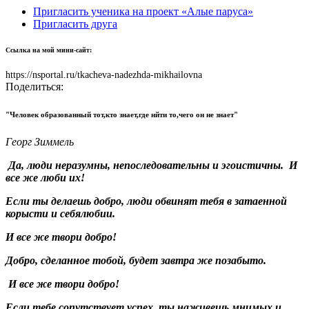
Пригласить ученика на проект «Алые паруса»
Пригласить друга
Ссылка на мой мини-сайт:
https://nsportal.ru/tkacheva-nadezhda-mikhailovna
Поделиться:
"Человек образованный тот,кто знает,где нйти то,чего он не знает"
Георг Зиммель
Да, люди неразумны, непоследовательны и эгоистичны.
И
все же люби их!
Если ты делаешь добро, люди обвинят тебя в затаенной
корысти и себялюбии.
И все же твори добро!
Добро, сделанное тобой, будет завтра же позабыто.
И все же твори добро!
Если тебе сопутствует успех, ты наживешь мнимых и