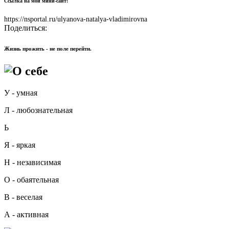
Ссылка на мой мини-сайт:
https://nsportal.ru/ulyanova-natalya-vladimirovna
Поделиться:
Жизнь прожить - не поле перейти.
О себе
У - умная
Л - любознательная
Ь
Я - яркая
Н - независимая
О - обаятельная
В - веселая
А - активная