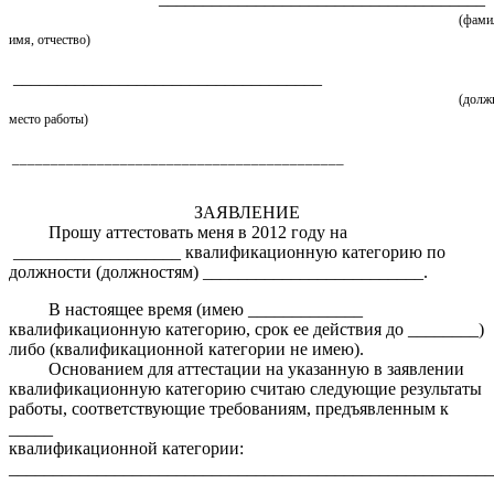
(фами
имя, отчество)
___________________________________
(долж
место работы)
___________________________________________
ЗАЯВЛЕНИЕ
Прошу аттестовать меня в 2012 году на
___________________ квалификационную категорию по
должности (должностям) _________________________.
В настоящее время (имею _____________
квалификационную категорию, срок ее действия до ________)
либо (квалификационной категории не имею).
Основанием для аттестации на указанную в заявлении
квалификационную категорию считаю следующие результаты
работы, соответствующие требованиям, предъявленным к
_____
квалификационной категории:
_______________________________________________________
______________________________________________________________