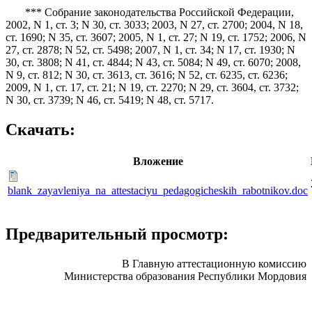
*** Собрание законодательства Российской Федерации,
2002, N 1, ст. 3; N 30, ст. 3033; 2003, N 27, ст. 2700; 2004, N 18,
ст. 1690; N 35, ст. 3607; 2005, N 1, ст. 27; N 19, ст. 1752; 2006, N
27, ст. 2878; N 52, ст. 5498; 2007, N 1, ст. 34; N 17, ст. 1930; N
30, ст. 3808; N 41, ст. 4844; N 43, ст. 5084; N 49, ст. 6070; 2008,
N 9, ст. 812; N 30, ст. 3613, ст. 3616; N 52, ст. 6235, ст. 6236;
2009, N 1, ст. 17, ст. 21; N 19, ст. 2270; N 29, ст. 3604, ст. 3732;
N 30, ст. 3739; N 46, ст. 5419; N 48, ст. 5717.
Скачать:
Вложение
blank_zayavleniya_na_attestaciyu_pedagogicheskih_rabotnikov.doc
Предварительный просмотр:
В Главную аттестационную комиссию
Министерства образования Республики Мордовия
_____________________________________