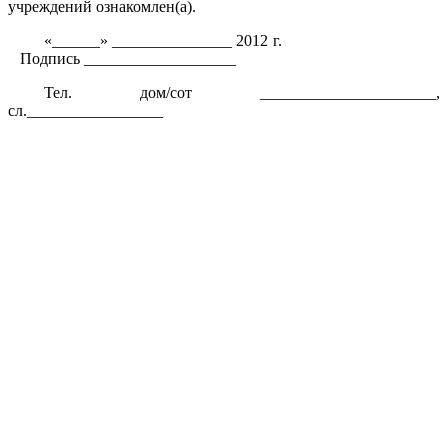
учреждений ознакомлен(а).
«______» _______________ 2012 г.
Подпись ___________________
Тел. дом/сот ______________________,
сл._________________