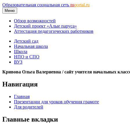
Образовательная социальная сеть
ns
portal.ru
Меню
Обзор возможностей
Детский проект «Алые паруса»
Аттестация педагогических работников
Детский сад
Начальная школа
Школа
НПО и СПО
ВУЗ
Кривова Ольга Валериевна / сайт учителя начальных класс
Навигация
Главная
Презентации для уроков обучения грамоте
Для родителей
Главные вкладки