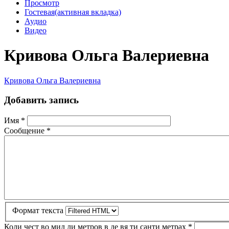
Просмотр
Гостевая
(активная вкладка)
Аудио
Видео
Кривова Ольга Валериевна
Кривова Ольга Валериевна
Добавить запись
Имя
*
Сообщение
*
Формат текста
Коли чест во мил ли метров в де вя ти санти метрах
*