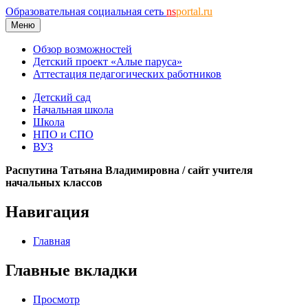
Образовательная социальная сеть
ns
portal.ru
Меню
Обзор возможностей
Детский проект «Алые паруса»
Аттестация педагогических работников
Детский сад
Начальная школа
Школа
НПО и СПО
ВУЗ
Распутина Татьяна Владимировна / сайт учителя
начальных классов
Навигация
Главная
Главные вкладки
Просмотр