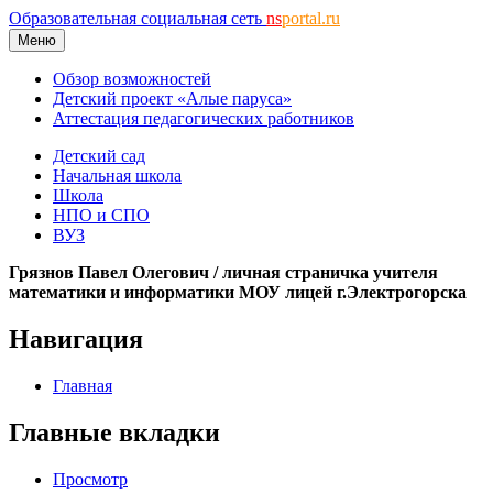
Образовательная социальная сеть
ns
portal.ru
Меню
Обзор возможностей
Детский проект «Алые паруса»
Аттестация педагогических работников
Детский сад
Начальная школа
Школа
НПО и СПО
ВУЗ
Грязнов Павел Олегович / личная страничка учителя
математики и информатики МОУ лицей г.Электрогорска
Навигация
Главная
Главные вкладки
Просмотр