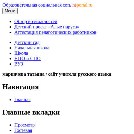
Образовательная социальная сеть
ns
portal.ru
Меню
Обзор возможностей
Детский проект «Алые паруса»
Аттестация педагогических работников
Детский сад
Начальная школа
Школа
НПО и СПО
ВУЗ
маринчева татьяна / сайт учителя русского языка
Навигация
Главная
Главные вкладки
Просмотр
Гостевая