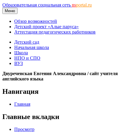
Образовательная социальная сеть
ns
portal.ru
Меню
Обзор возможностей
Детский проект «Алые паруса»
Аттестация педагогических работников
Детский сад
Начальная школа
Школа
НПО и СПО
ВУЗ
Двуреченская Евгения Александровна / сайт учителя
английского языка
Навигация
Главная
Главные вкладки
Просмотр