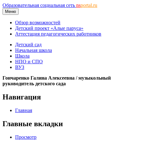
Образовательная социальная сеть
ns
portal.ru
Меню
Обзор возможностей
Детский проект «Алые паруса»
Аттестация педагогических работников
Детский сад
Начальная школа
Школа
НПО и СПО
ВУЗ
Гончаренко Галина Алексеевна / музыкольный
руководитель детского сада
Навигация
Главная
Главные вкладки
Просмотр