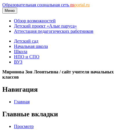
Образовательная социальная сеть
ns
portal.ru
Меню
Обзор возможностей
Детский проект «Алые паруса»
Аттестация педагогических работников
Детский сад
Начальная школа
Школа
НПО и СПО
ВУЗ
Миронова Зоя Леонтьевна / сайт учителя начальных
классов
Навигация
Главная
Главные вкладки
Просмотр