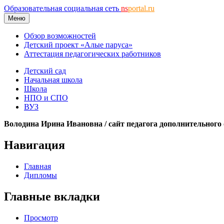
Образовательная социальная сеть
ns
portal.ru
Меню
Обзор возможностей
Детский проект «Алые паруса»
Аттестация педагогических работников
Детский сад
Начальная школа
Школа
НПО и СПО
ВУЗ
Володина Ирина Ивановна / сайт педагога дополнительного
Навигация
Главная
Дипломы
Главные вкладки
Просмотр