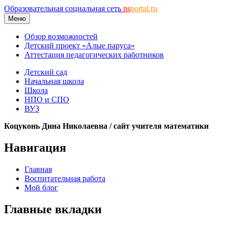
Образовательная социальная сеть
ns
portal.ru
Меню
Обзор возможностей
Детский проект «Алые паруса»
Аттестация педагогических работников
Детский сад
Начальная школа
Школа
НПО и СПО
ВУЗ
Коцуконь Дина Николаевна / сайт учителя математики
Навигация
Главная
Воспитательная работа
Мой блог
Главные вкладки