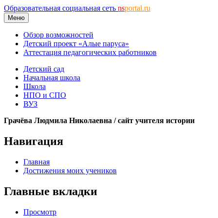
Образовательная социальная сеть
ns
portal.ru
Меню
Обзор возможностей
Детский проект «Алые паруса»
Аттестация педагогических работников
Детский сад
Начальная школа
Школа
НПО и СПО
ВУЗ
Грачёва Людмила Николаевна / сайт учителя истории
Навигация
Главная
Достижения моих учеников
Главные вкладки
Просмотр