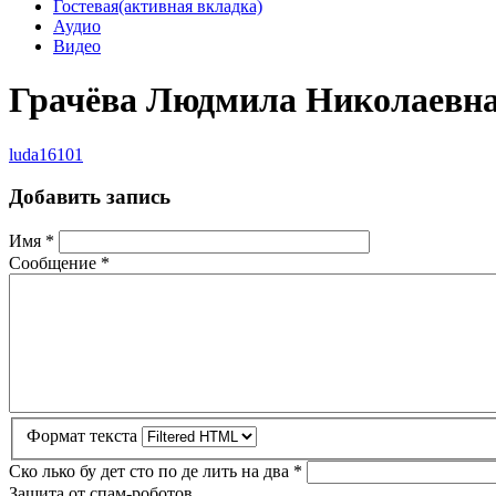
Гостевая
(активная вкладка)
Аудио
Видео
Грачёва Людмила Николаевн
luda16101
Добавить запись
Имя
*
Сообщение
*
Формат текста
Ско лько бу дет сто по де лить на два
*
Защита от спам-роботов