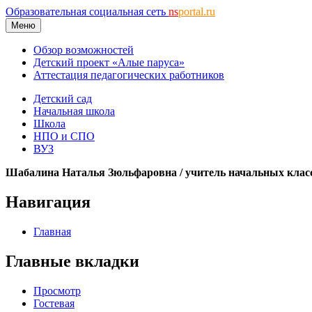
Образовательная социальная сеть
ns
portal.ru
Меню
Обзор возможностей
Детский проект «Алые паруса»
Аттестация педагогических работников
Детский сад
Начальная школа
Школа
НПО и СПО
ВУЗ
Шабалина Наталья Зюльфаровна / учитель начальных клас
Навигация
Главная
Главные вкладки
Просмотр
Гостевая