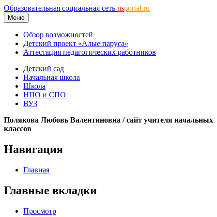
Образовательная социальная сеть
ns
portal.ru
Меню
Обзор возможностей
Детский проект «Алые паруса»
Аттестация педагогических работников
Детский сад
Начальная школа
Школа
НПО и СПО
ВУЗ
Полякова Любовь Валентиновна / сайт учителя начальных
классов
Навигация
Главная
Главные вкладки
Просмотр